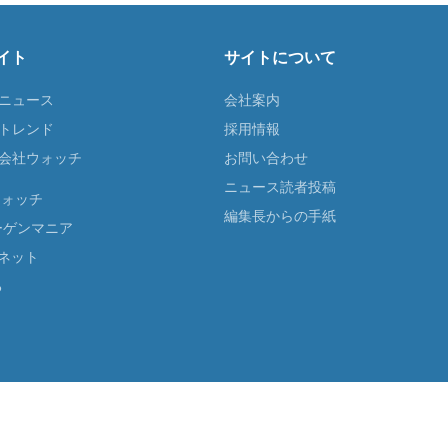
イト
サイトについて
Tニュース
会社案内
Tトレンド
採用情報
ST会社ウォッチ
お問い合わせ
ニュース読者投稿
ウォッチ
編集長からの手紙
ーゲンマニア
ネット
る