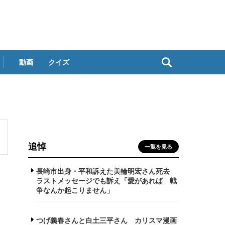
動画
クイズ
追悼
一覧を見る
長崎市出身・平和訴えた美輪明宏さん死去
ラストメッセージでも訴え「愛があれば 戦
争なんか起こりません」
つげ義春さんと白土三平さん カリスマ漫画