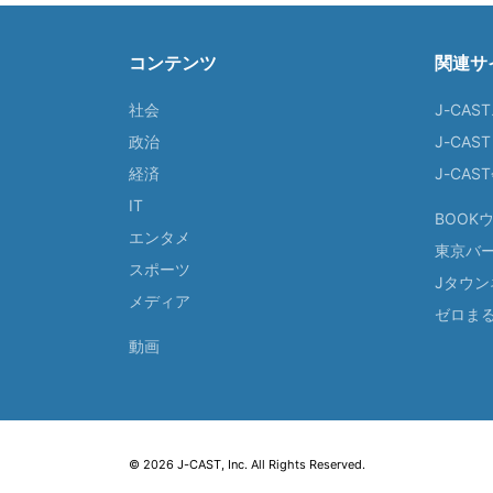
コンテンツ
関連サ
社会
J-CAS
政治
J-CAS
経済
J-CA
IT
BOOK
エンタメ
東京バ
スポーツ
Jタウン
メディア
ゼロま
動画
© 2026 J-CAST, Inc. All Rights Reserved.