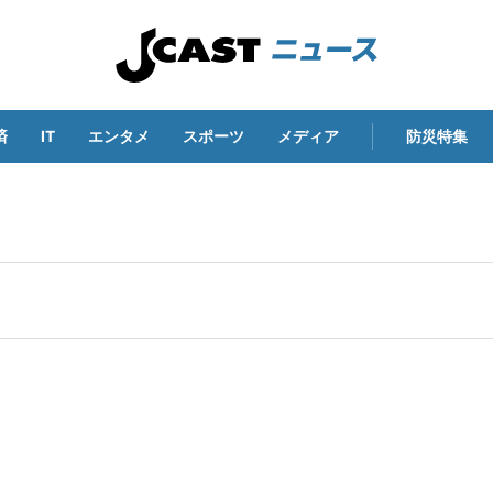
済
IT
エンタメ
スポーツ
メディア
防災特集