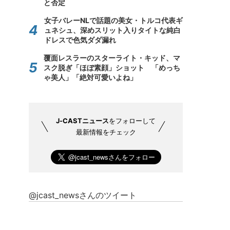
と否定
女子バレーNLで話題の美女・トルコ代表ギ
ュネシュ、深めスリット入りタイトな純白
ドレスで色気ダダ漏れ
覆面レスラーのスターライト・キッド、マ
スク脱ぎ「ほぼ素顔」ショット 「めっち
ゃ美人」「絶対可愛いよね」
J-CASTニュース
をフォローして
最新情報をチェック
@jcast_newsさんのツイート