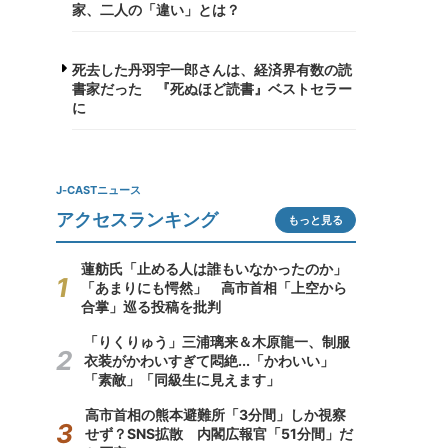
家、二人の「違い」とは？
死去した丹羽宇一郎さんは、経済界有数の読
書家だった 『死ぬほど読書』ベストセラー
に
J-CASTニュース
アクセスランキング
もっと見る
蓮舫氏「止める人は誰もいなかったのか」
「あまりにも愕然」 高市首相「上空から
合掌」巡る投稿を批判
「りくりゅう」三浦璃来＆木原龍一、制服
衣装がかわいすぎて悶絶...「かわいい」
「素敵」「同級生に見えます」
高市首相の熊本避難所「3分間」しか視察
せず？SNS拡散 内閣広報官「51分間」だ