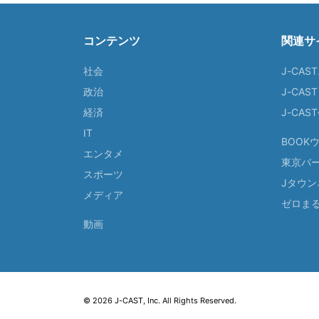
コンテンツ
関連サ
社会
J-CAS
政治
J-CAS
経済
J-CA
IT
BOOK
エンタメ
東京バ
スポーツ
Jタウン
メディア
ゼロま
動画
© 2026 J-CAST, Inc. All Rights Reserved.