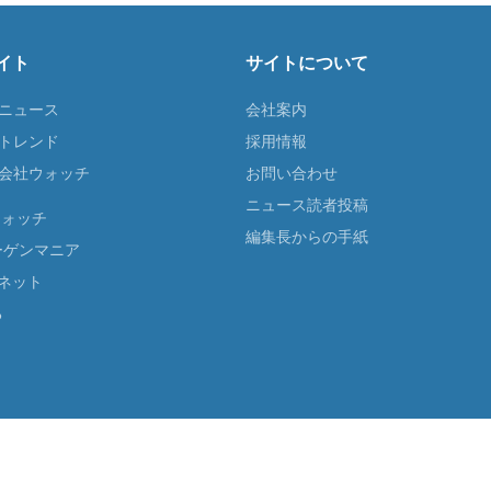
イト
サイトについて
Tニュース
会社案内
Tトレンド
採用情報
ST会社ウォッチ
お問い合わせ
ニュース読者投稿
ウォッチ
編集長からの手紙
ーゲンマニア
ネット
る