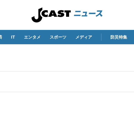
済
IT
エンタメ
スポーツ
メディア
防災特集