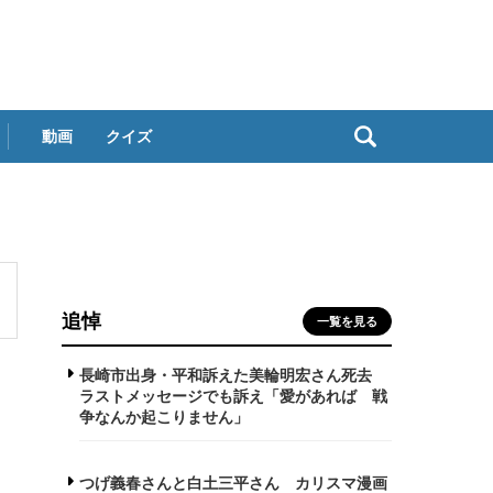
動画
クイズ
追悼
一覧を見る
長崎市出身・平和訴えた美輪明宏さん死去
ラストメッセージでも訴え「愛があれば 戦
争なんか起こりません」
つげ義春さんと白土三平さん カリスマ漫画