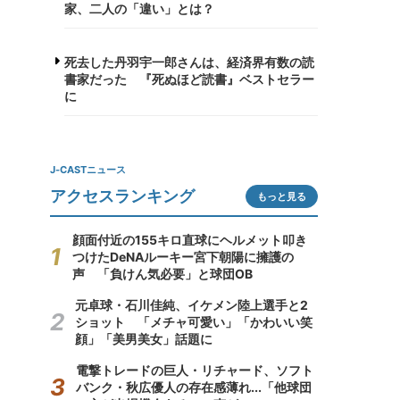
家、二人の「違い」とは？
死去した丹羽宇一郎さんは、経済界有数の読
書家だった 『死ぬほど読書』ベストセラー
に
J-CASTニュース
アクセスランキング
もっと見る
顔面付近の155キロ直球にヘルメット叩き
つけたDeNAルーキー宮下朝陽に擁護の
声 「負けん気必要」と球団OB
元卓球・石川佳純、イケメン陸上選手と2
ショット 「メチャ可愛い」「かわいい笑
顔」「美男美女」話題に
電撃トレードの巨人・リチャード、ソフト
バンク・秋広優人の存在感薄れ...「他球団