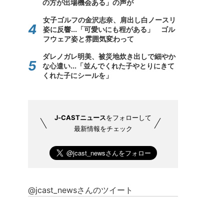
の方が出場機会ある」の声が
女子ゴルフの金沢志奈、肩出し白ノースリ
姿に反響...「可愛いにも程がある」 ゴル
フウェア姿と雰囲気変わって
ダレノガレ明美、被災地炊き出しで細やか
な心遣い...「並んでくれた子やとりにきて
くれた子にシールを」
J-CASTニュース
をフォローして
最新情報をチェック
@jcast_newsさんのツイート