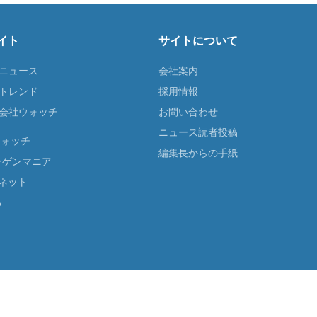
イト
サイトについて
Tニュース
会社案内
Tトレンド
採用情報
ST会社ウォッチ
お問い合わせ
ニュース読者投稿
ウォッチ
編集長からの手紙
ーゲンマニア
ネット
る