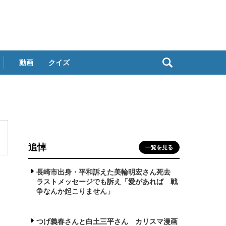
動画
クイズ
追悼
一覧を見る
長崎市出身・平和訴えた美輪明宏さん死去
ラストメッセージでも訴え「愛があれば 戦
争なんか起こりません」
つげ義春さんと白土三平さん カリスマ漫画