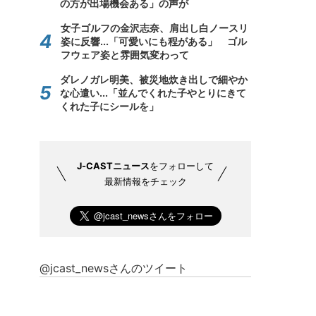
の方が出場機会ある」の声が
女子ゴルフの金沢志奈、肩出し白ノースリ
姿に反響...「可愛いにも程がある」 ゴル
フウェア姿と雰囲気変わって
ダレノガレ明美、被災地炊き出しで細やか
な心遣い...「並んでくれた子やとりにきて
くれた子にシールを」
J-CASTニュース
をフォローして
最新情報をチェック
@jcast_newsさんのツイート