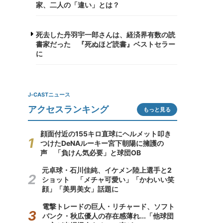
家、二人の「違い」とは？
死去した丹羽宇一郎さんは、経済界有数の読
書家だった 『死ぬほど読書』ベストセラー
に
J-CASTニュース
アクセスランキング
もっと見る
顔面付近の155キロ直球にヘルメット叩き
つけたDeNAルーキー宮下朝陽に擁護の
声 「負けん気必要」と球団OB
元卓球・石川佳純、イケメン陸上選手と2
ショット 「メチャ可愛い」「かわいい笑
顔」「美男美女」話題に
電撃トレードの巨人・リチャード、ソフト
バンク・秋広優人の存在感薄れ...「他球団