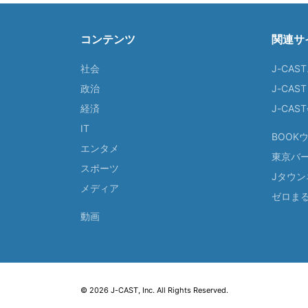
コンテンツ
関連サ
社会
J-CAS
政治
J-CAS
経済
J-CA
IT
BOOK
エンタメ
東京バ
スポーツ
Jタウン
メディア
ゼロま
動画
© 2026 J-CAST, Inc. All Rights Reserved.