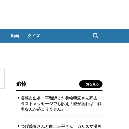
動画
クイズ
追悼
一覧を見る
長崎市出身・平和訴えた美輪明宏さん死去
ラストメッセージでも訴え「愛があれば 戦
争なんか起こりません」
つげ義春さんと白土三平さん カリスマ漫画