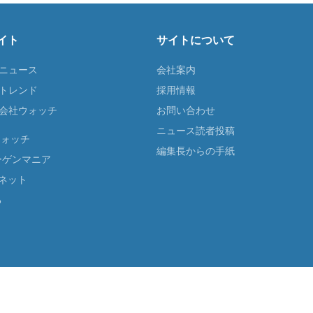
イト
サイトについて
Tニュース
会社案内
Tトレンド
採用情報
ST会社ウォッチ
お問い合わせ
ニュース読者投稿
ウォッチ
編集長からの手紙
ーゲンマニア
ネット
る