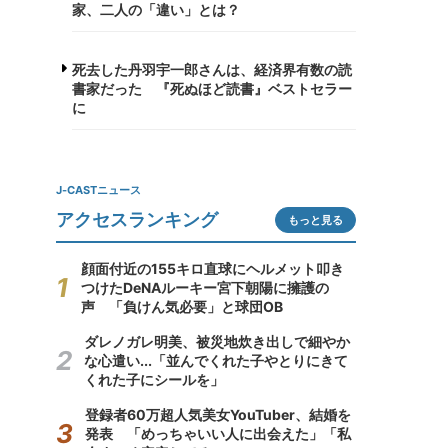
家、二人の「違い」とは？
死去した丹羽宇一郎さんは、経済界有数の読
書家だった 『死ぬほど読書』ベストセラー
に
J-CASTニュース
アクセスランキング
もっと見る
顔面付近の155キロ直球にヘルメット叩き
つけたDeNAルーキー宮下朝陽に擁護の
声 「負けん気必要」と球団OB
ダレノガレ明美、被災地炊き出しで細やか
な心遣い...「並んでくれた子やとりにきて
くれた子にシールを」
登録者60万超人気美女YouTuber、結婚を
発表 「めっちゃいい人に出会えた」「私