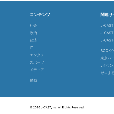
コンテンツ
関連サ
社会
J-CAS
政治
J-CAS
経済
J-CA
IT
BOOK
エンタメ
東京バ
スポーツ
Jタウン
メディア
ゼロま
動画
© 2026 J-CAST, Inc. All Rights Reserved.