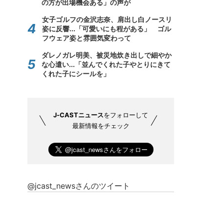
の方が出場機会ある」の声が
女子ゴルフの金沢志奈、肩出し白ノースリ
姿に反響...「可愛いにも程がある」 ゴル
フウェア姿と雰囲気変わって
ダレノガレ明美、被災地炊き出しで細やか
な心遣い...「並んでくれた子やとりにきて
くれた子にシールを」
J-CASTニュース
をフォローして
最新情報をチェック
@jcast_newsさんのツイート