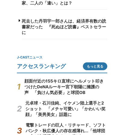
家、二人の「違い」とは？
死去した丹羽宇一郎さんは、経済界有数の読
書家だった 『死ぬほど読書』ベストセラー
に
J-CASTニュース
アクセスランキング
もっと見る
顔面付近の155キロ直球にヘルメット叩き
つけたDeNAルーキー宮下朝陽に擁護の
声 「負けん気必要」と球団OB
元卓球・石川佳純、イケメン陸上選手と2
ショット 「メチャ可愛い」「かわいい笑
顔」「美男美女」話題に
電撃トレードの巨人・リチャード、ソフト
バンク・秋広優人の存在感薄れ...「他球団