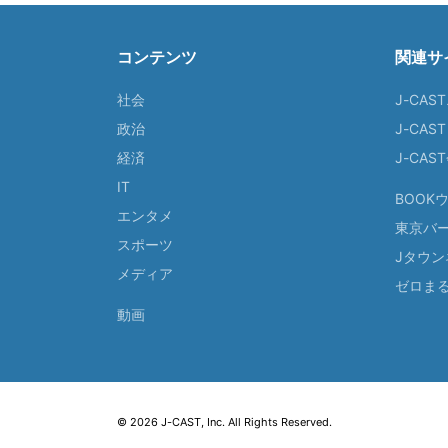
コンテンツ
関連サ
社会
J-CAS
政治
J-CAS
経済
J-CA
IT
BOOK
エンタメ
東京バ
スポーツ
Jタウン
メディア
ゼロま
動画
© 2026 J-CAST, Inc. All Rights Reserved.