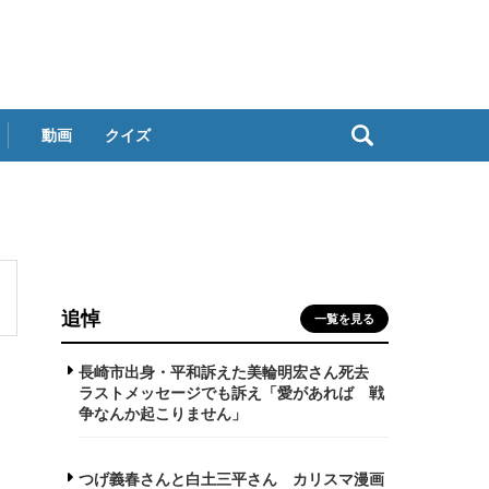
動画
クイズ
追悼
一覧を見る
長崎市出身・平和訴えた美輪明宏さん死去
ラストメッセージでも訴え「愛があれば 戦
争なんか起こりません」
つげ義春さんと白土三平さん カリスマ漫画