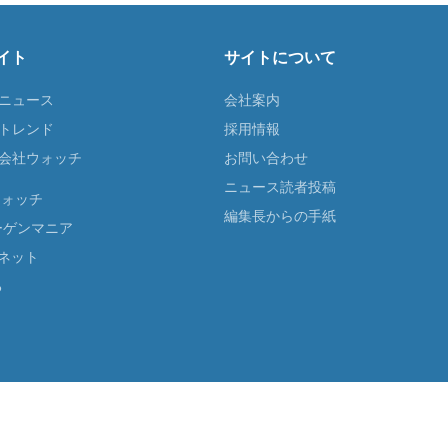
イト
サイトについて
Tニュース
会社案内
Tトレンド
採用情報
ST会社ウォッチ
お問い合わせ
ニュース読者投稿
ウォッチ
編集長からの手紙
ーゲンマニア
ネット
る