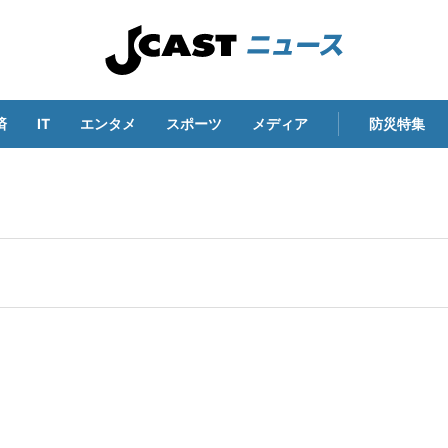
済
IT
エンタメ
スポーツ
メディア
防災特集