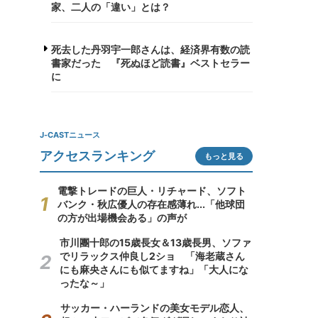
家、二人の「違い」とは？
死去した丹羽宇一郎さんは、経済界有数の読
書家だった 『死ぬほど読書』ベストセラー
に
J-CASTニュース
アクセスランキング
もっと見る
電撃トレードの巨人・リチャード、ソフト
バンク・秋広優人の存在感薄れ...「他球団
の方が出場機会ある」の声が
市川團十郎の15歳長女＆13歳長男、ソファ
でリラックス仲良し2ショ 「海老蔵さん
にも麻央さんにも似てますね」「大人にな
ったな～」
サッカー・ハーランドの美女モデル恋人、