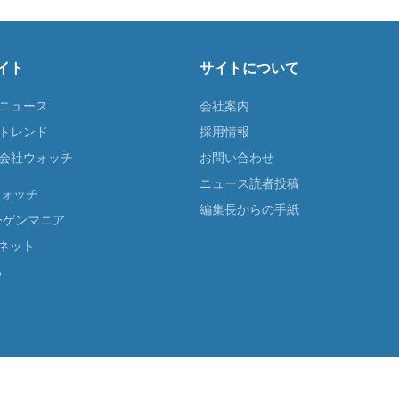
イト
サイトについて
Tニュース
会社案内
Tトレンド
採用情報
ST会社ウォッチ
お問い合わせ
ニュース読者投稿
ウォッチ
編集長からの手紙
ーゲンマニア
ネット
る