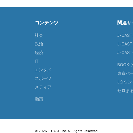
コンテンツ
関連サ
社会
J-CAS
政治
J-CAS
経済
J-CA
IT
BOOK
エンタメ
東京バ
スポーツ
Jタウン
メディア
ゼロま
動画
© 2026 J-CAST, Inc. All Rights Reserved.