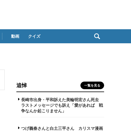
動画
クイズ
追悼
一覧を見る
長崎市出身・平和訴えた美輪明宏さん死去
ラストメッセージでも訴え「愛があれば 戦
争なんか起こりません」
つげ義春さんと白土三平さん カリスマ漫画