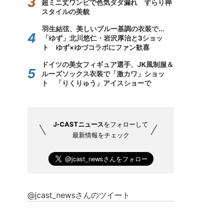
超ミニ丈ワンピで色気ダダ漏れ すらり神
スタイルの美貌
羽生結弦、美しいブルー基調の衣装で...
「ゆず」北川悠仁・岩沢厚治と3ショッ
ト ゆず×ゆづコラボにファン歓喜
ドイツの美女フィギュア選手、JK風制服＆
ルーズソックス衣装で「激カワ」ショッ
ト 「りくりゅう」アイスショーで
J-CASTニュース
をフォローして
最新情報をチェック
@jcast_newsさんのツイート