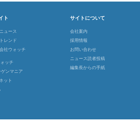
イト
サイトについて
Tニュース
会社案内
Tトレンド
採用情報
ST会社ウォッチ
お問い合わせ
ニュース読者投稿
ウォッチ
編集長からの手紙
ーゲンマニア
ネット
る