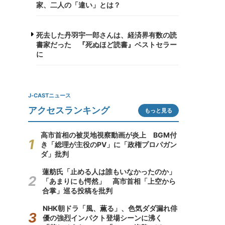
家、二人の「違い」とは？
死去した丹羽宇一郎さんは、経済界有数の読
書家だった 『死ぬほど読書』ベストセラー
に
J-CASTニュース
アクセスランキング
もっと見る
高市首相の被災地視察動画が炎上 BGM付
き「総理が主役のPV」に「政権プロパガン
ダ」批判
蓮舫氏「止める人は誰もいなかったのか」
「あまりにも愕然」 高市首相「上空から
合掌」巡る投稿を批判
NHK朝ドラ「風、薫る」、色気ダダ漏れ俳
優の強烈インパクト登場シーンに沸く