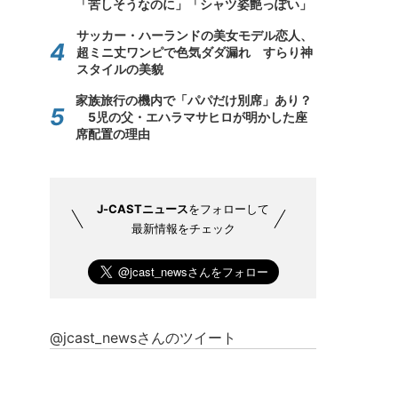
「苦しそうなのに」「シャツ姿艶っぽい」
サッカー・ハーランドの美女モデル恋人、
超ミニ丈ワンピで色気ダダ漏れ すらり神
スタイルの美貌
家族旅行の機内で「パパだけ別席」あり？
5児の父・エハラマサヒロが明かした座
席配置の理由
J-CASTニュース
をフォローして
最新情報をチェック
@jcast_newsさんのツイート