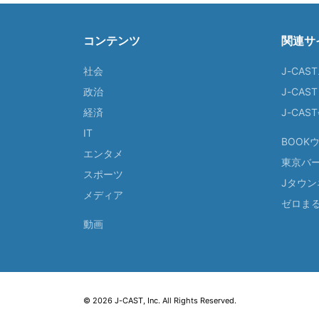
コンテンツ
関連サ
社会
J-CAS
政治
J-CAS
経済
J-CA
IT
BOOK
エンタメ
東京バ
スポーツ
Jタウン
メディア
ゼロま
動画
© 2026 J-CAST, Inc. All Rights Reserved.