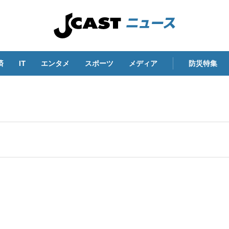
済
IT
エンタメ
スポーツ
メディア
防災特集