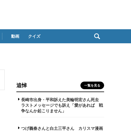
動画
クイズ
追悼
一覧を見る
長崎市出身・平和訴えた美輪明宏さん死去
ラストメッセージでも訴え「愛があれば 戦
争なんか起こりません」
つげ義春さんと白土三平さん カリスマ漫画