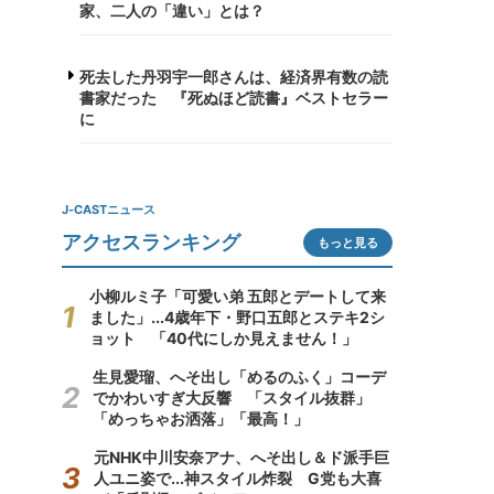
家、二人の「違い」とは？
死去した丹羽宇一郎さんは、経済界有数の読
書家だった 『死ぬほど読書』ベストセラー
に
J-CASTニュース
アクセスランキング
もっと見る
小柳ルミ子「可愛い弟 五郎とデートして来
ました」...4歳年下・野口五郎とステキ2シ
ョット 「40代にしか見えません！」
生見愛瑠、へそ出し「めるのふく」コーデ
でかわいすぎ大反響 「スタイル抜群」
「めっちゃお洒落」「最高！」
元NHK中川安奈アナ、へそ出し＆ド派手巨
人ユニ姿で...神スタイル炸裂 G党も大喜