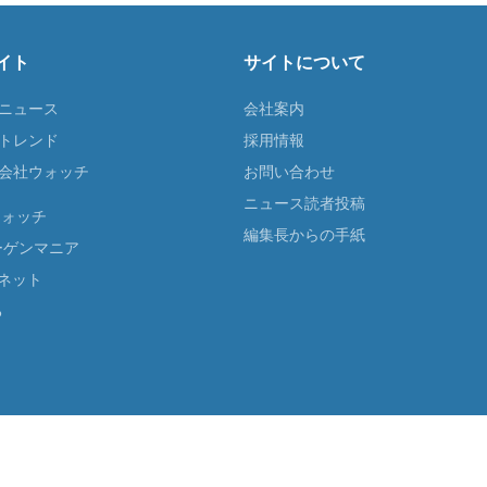
イト
サイトについて
Tニュース
会社案内
Tトレンド
採用情報
ST会社ウォッチ
お問い合わせ
ニュース読者投稿
ウォッチ
編集長からの手紙
ーゲンマニア
ネット
る