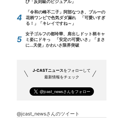
び「反則級のビジュアル」
「令和の峰不二子」阿部なつき、ブルーの
花柄ワンピで色気ダダ漏れ 「可愛いすぎ
る！」「キレイですね～」
女子ゴルフの都玲華、肩出しドット柄キャ
ミ姿にドキっ 「安定の可愛いさ」「まさ
に...天使」かわいさ限界突破
J-CASTニュース
をフォローして
最新情報をチェック
@jcast_newsさんのツイート