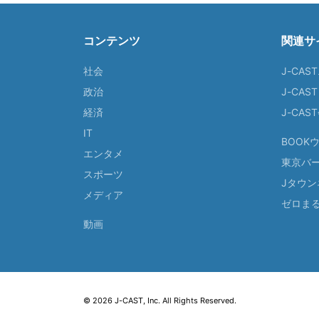
コンテンツ
関連サ
社会
J-CAS
政治
J-CAS
経済
J-CA
IT
BOOK
エンタメ
東京バ
スポーツ
Jタウン
メディア
ゼロま
動画
© 2026 J-CAST, Inc. All Rights Reserved.