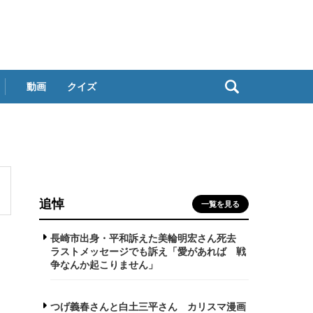
動画
クイズ
追悼
一覧を見る
長崎市出身・平和訴えた美輪明宏さん死去
ラストメッセージでも訴え「愛があれば 戦
争なんか起こりません」
つげ義春さんと白土三平さん カリスマ漫画