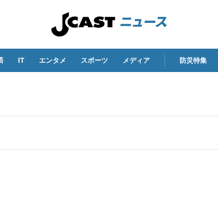
済
IT
エンタメ
スポーツ
メディア
防災特集