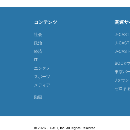
コンテンツ
関連サ
社会
J-CAS
政治
J-CAS
経済
J-CA
IT
BOOK
エンタメ
東京バ
スポーツ
Jタウン
メディア
ゼロま
動画
© 2026 J-CAST, Inc. All Rights Reserved.