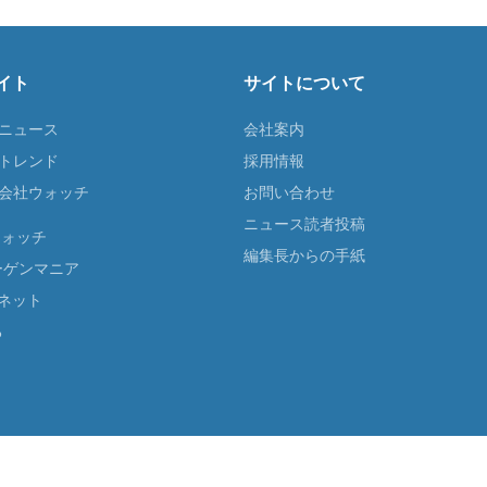
イト
サイトについて
Tニュース
会社案内
Tトレンド
採用情報
ST会社ウォッチ
お問い合わせ
ニュース読者投稿
ウォッチ
編集長からの手紙
ーゲンマニア
ネット
る