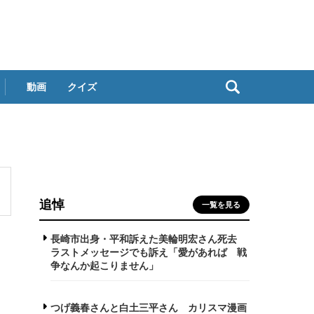
動画
クイズ
追悼
一覧を見る
長崎市出身・平和訴えた美輪明宏さん死去
ラストメッセージでも訴え「愛があれば 戦
争なんか起こりません」
つげ義春さんと白土三平さん カリスマ漫画