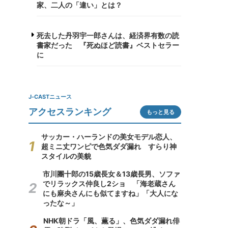
家、二人の「違い」とは？
死去した丹羽宇一郎さんは、経済界有数の読
書家だった 『死ぬほど読書』ベストセラー
に
J-CASTニュース
アクセスランキング
もっと見る
サッカー・ハーランドの美女モデル恋人、
超ミニ丈ワンピで色気ダダ漏れ すらり神
スタイルの美貌
市川團十郎の15歳長女＆13歳長男、ソファ
でリラックス仲良し2ショ 「海老蔵さん
にも麻央さんにも似てますね」「大人にな
ったな～」
NHK朝ドラ「風、薫る」、色気ダダ漏れ俳