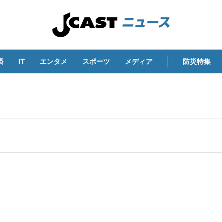
済
IT
エンタメ
スポーツ
メディア
防災特集