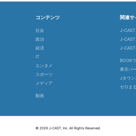
コンテンツ
関連サ
社会
J-CAS
政治
J-CAS
経済
J-CA
IT
BOOK
エンタメ
東京バ
スポーツ
Jタウン
メディア
ゼロま
動画
© 2026 J-CAST, Inc. All Rights Reserved.