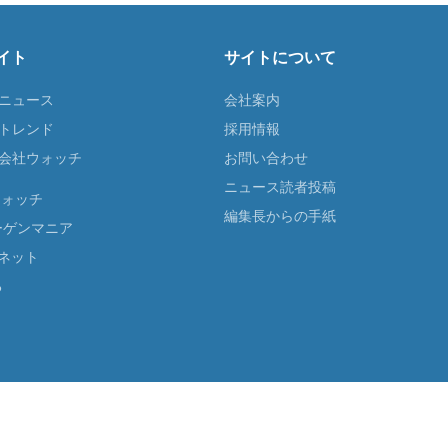
イト
サイトについて
Tニュース
会社案内
Tトレンド
採用情報
ST会社ウォッチ
お問い合わせ
ニュース読者投稿
ウォッチ
編集長からの手紙
ーゲンマニア
ネット
る