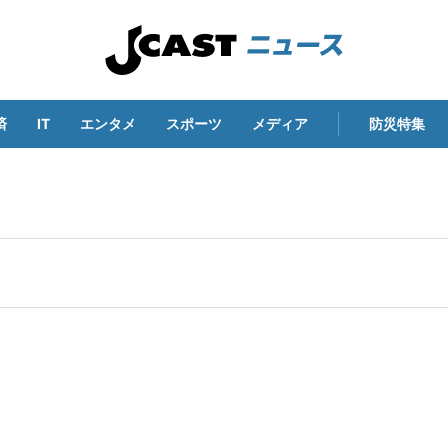
済
IT
エンタメ
スポーツ
メディア
防災特集