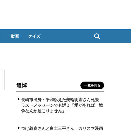
動画
クイズ
追悼
一覧を見る
長崎市出身・平和訴えた美輪明宏さん死去
ラストメッセージでも訴え「愛があれば 戦
争なんか起こりません」
つげ義春さんと白土三平さん カリスマ漫画