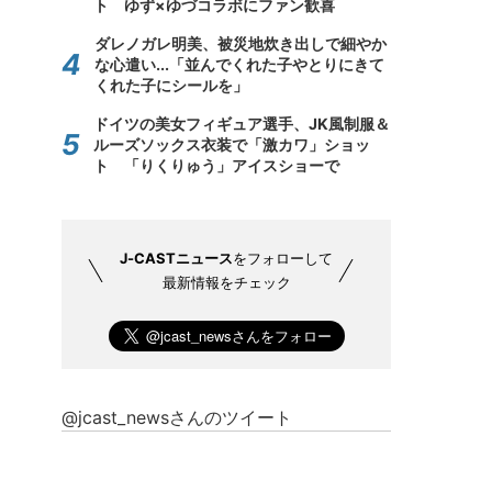
ト ゆず×ゆづコラボにファン歓喜
ダレノガレ明美、被災地炊き出しで細やか
な心遣い...「並んでくれた子やとりにきて
くれた子にシールを」
ドイツの美女フィギュア選手、JK風制服＆
ルーズソックス衣装で「激カワ」ショッ
ト 「りくりゅう」アイスショーで
J-CASTニュース
をフォローして
最新情報をチェック
@jcast_newsさんのツイート