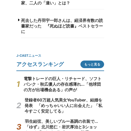
家、二人の「違い」とは？
死去した丹羽宇一郎さんは、経済界有数の読
書家だった 『死ぬほど読書』ベストセラー
に
J-CASTニュース
アクセスランキング
もっと見る
電撃トレードの巨人・リチャード、ソフト
バンク・秋広優人の存在感薄れ...「他球団
の方が出場機会ある」の声が
登録者60万超人気美女YouTuber、結婚を
発表 「めっちゃいい人に出会えた」「私
今すごく安定してる」
羽生結弦、美しいブルー基調の衣装で...
「ゆず」北川悠仁・岩沢厚治と3ショッ