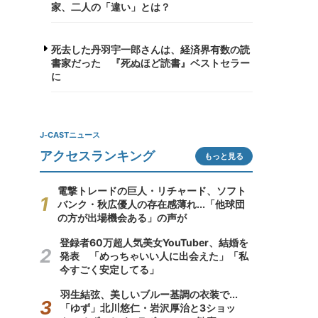
家、二人の「違い」とは？
死去した丹羽宇一郎さんは、経済界有数の読
書家だった 『死ぬほど読書』ベストセラー
に
J-CASTニュース
アクセスランキング
もっと見る
電撃トレードの巨人・リチャード、ソフト
バンク・秋広優人の存在感薄れ...「他球団
の方が出場機会ある」の声が
登録者60万超人気美女YouTuber、結婚を
発表 「めっちゃいい人に出会えた」「私
今すごく安定してる」
羽生結弦、美しいブルー基調の衣装で...
「ゆず」北川悠仁・岩沢厚治と3ショッ