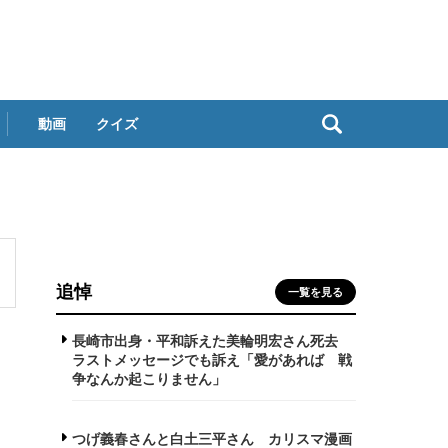
動画
クイズ
追悼
一覧を見る
長崎市出身・平和訴えた美輪明宏さん死去
ラストメッセージでも訴え「愛があれば 戦
争なんか起こりません」
つげ義春さんと白土三平さん カリスマ漫画