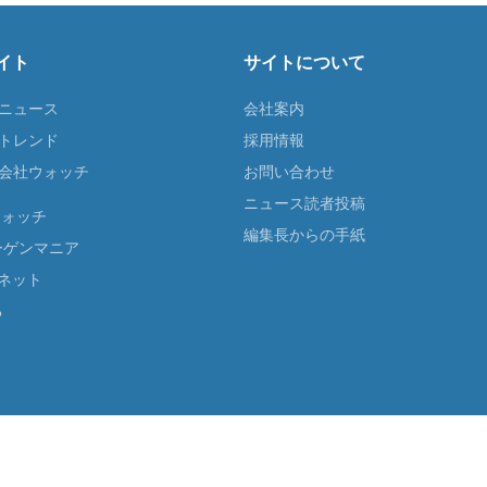
イト
サイトについて
Tニュース
会社案内
Tトレンド
採用情報
ST会社ウォッチ
お問い合わせ
ニュース読者投稿
ウォッチ
編集長からの手紙
ーゲンマニア
ネット
る