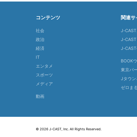
コンテンツ
関連サ
社会
J-CAS
政治
J-CAS
経済
J-CA
IT
BOOK
エンタメ
東京バ
スポーツ
Jタウン
メディア
ゼロま
動画
© 2026 J-CAST, Inc. All Rights Reserved.