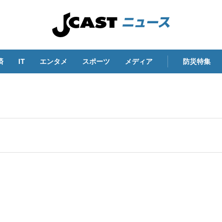
済
IT
エンタメ
スポーツ
メディア
防災特集