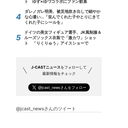
ト ゆず×ゆづコラボにファン歓喜
ダレノガレ明美、被災地炊き出しで細やか
な心遣い...「並んでくれた子やとりにきて
くれた子にシールを」
ドイツの美女フィギュア選手、JK風制服＆
ルーズソックス衣装で「激カワ」ショッ
ト 「りくりゅう」アイスショーで
J-CASTニュース
をフォローして
最新情報をチェック
@jcast_newsさんのツイート