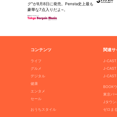
グ"が8月8日に発売。Pensta史上最も
豪華な7点入りだよ~。
コンテンツ
関連サ
ライフ
J-CAS
グルメ
J-CAS
デジタル
J-CA
健康
BOOK
エンタメ
東京バ
セール
Jタウン
おうちスタイル
ゼロま