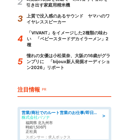
引き出す家庭用精米機
上質で没入感のあるサウンド ヤマハのワ
イヤレススピーカー
「VIVANT」をイメージした2種類の味わ
い 「ベビースタードデカイラーメン」2
種
憧れの女優は小松菜奈、大阪の16歳がグラ
ンプリに 「bijoux新人発掘オーディショ
ン2026」リポート
注目情報
PR
営業/商社でのルート営業のお仕事/即日勤務可/車通勤可/営業
＞
株式会社パソナ
福岡県 北九州市
時給1,506円
正社員
スポンサー：求人ボックス