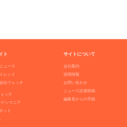
イト
サイトについて
Tニュース
会社案内
Tトレンド
採用情報
ST会社ウォッチ
お問い合わせ
ニュース読者投稿
ウォッチ
編集長からの手紙
ーゲンマニア
ネット
る