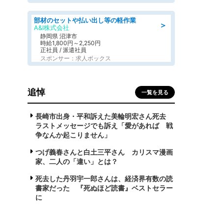
部材のセットや払い出し等の軽作業
＞
A&I株式会社
静岡県 沼津市
時給1,800円～2,250円
正社員 / 派遣社員
スポンサー：求人ボックス
追悼
一覧を見る
長崎市出身・平和訴えた美輪明宏さん死去
ラストメッセージでも訴え「愛があれば 戦
争なんか起こりません」
つげ義春さんと白土三平さん カリスマ漫画
家、二人の「違い」とは？
死去した丹羽宇一郎さんは、経済界有数の読
書家だった 『死ぬほど読書』ベストセラー
に