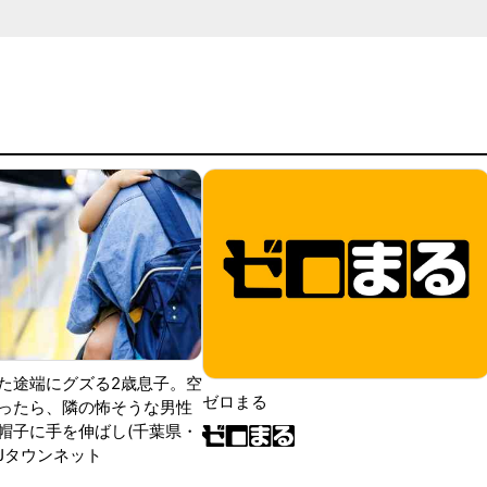
た途端にグズる2歳息子。空
ゼロまる
ったら、隣の怖そうな男性
帽子に手を伸ばし(千葉県・
|Jタウンネット