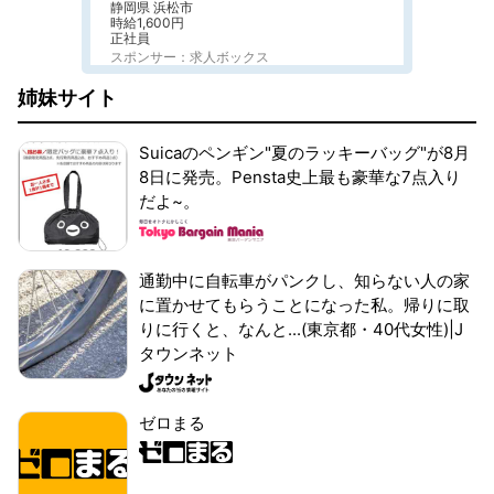
静岡県 浜松市
時給1,600円
正社員
スポンサー：求人ボックス
姉妹サイト
Suicaのペンギン"夏のラッキーバッグ"が8月
8日に発売。Pensta史上最も豪華な7点入り
だよ~。
通勤中に自転車がパンクし、知らない人の家
に置かせてもらうことになった私。帰りに取
りに行くと、なんと...(東京都・40代女性)|J
タウンネット
ゼロまる