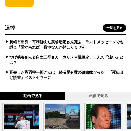
追悼
一覧を見る
長崎市出身・平和訴えた美輪明宏さん死去 ラストメッセージでも
訴え「愛があれば 戦争なんか起こりません」
つげ義春さんと白土三平さん カリスマ漫画家、二人の「違い」と
は？
死去した丹羽宇一郎さんは、経済界有数の読書家だった 『死ぬほ
ど読書』ベストセラーに
動画で見る
画像で見る