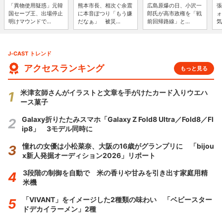
「異物使用疑惑」元韓
熊本市長、相次ぐ余震
広島原爆の日、小沢一
張
国セーブ王、出場停止
に本音ぽつり「もう嫌
郎氏が高市政権を「戦
ォ
明けマウンドで...
だなぁ」 被災...
前回帰路線」と...
気
J-CAST トレンド
アクセスランキング
もっと見る
米津玄師さんがイラストと文章を手がけたカード入りウエハ
ース菓子
Galaxy折りたたみスマホ「Galaxy Z Fold8 Ultra／Fold8／Fl
ip8」 3モデル同時に
憧れの女優は小松菜奈、大阪の16歳がグランプリに 「bijou
x新人発掘オーディション2026」リポート
3段階の制御を自動で 米の香りや甘みを引き出す家庭用精
米機
「VIVANT」をイメージした2種類の味わい 「ベビースター
ドデカイラーメン」2種