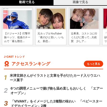
動画で見る
画像で見る
【ドジャース】打撃不
元カップルYouTuber
辻希美、コストコに行
「
振ベッツ、低迷のチー
「夜のひと笑い」いち
くたびに買って...大絶
紗
ムで「最も懸念...
え、新恋...
賛 少しア...
リ
J-CAST トレンド
アクセスランキング
もっと見る
米津玄師さんがイラストと文章を手がけたカード入りウエハ
ース菓子
6つの調理メニューで揚げ物も温め直しもおいしく 「エアー
オーブン」
「VIVANT」をイメージした2種類の味わい 「ベビースター
ドデカイラーメン」2種