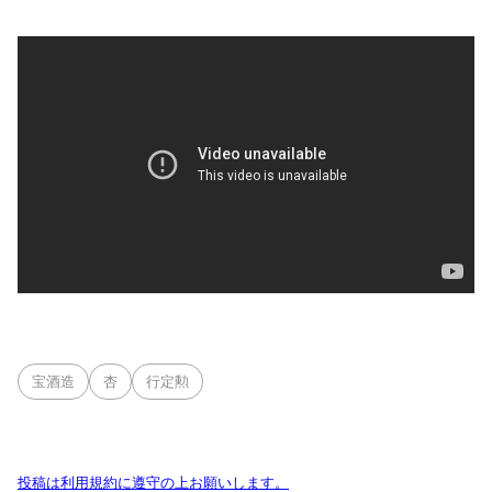
宝酒造
杏
行定勲