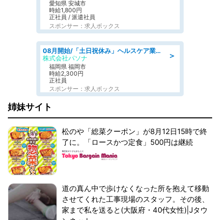
愛知県 安城市
時給1,800円
正社員 / 派遣社員
スポンサー：求人ボックス
08月開始/「土日祝休み」ヘルスケア業界の産業保健師/高時給/未経験OK/要資格:保健師、正看護師
＞
株式会社パソナ
福岡県 福岡市
時給2,300円
正社員
スポンサー：求人ボックス
姉妹サイト
松のや「総菜クーポン」が8月12日15時で終
了に。「ロースかつ定食」500円は継続
道の真ん中で歩けなくなった所を抱えて移動
させてくれた工事現場のスタッフ。その後、
家まで私を送ると(大阪府・40代女性)|Jタウ