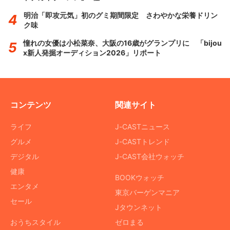
明治「即攻元気」初のグミ期間限定 さわやかな栄養ドリン
ク味
憧れの女優は小松菜奈、大阪の16歳がグランプリに 「bijou
x新人発掘オーディション2026」リポート
コンテンツ
関連サイト
ライフ
J-CASTニュース
グルメ
J-CASTトレンド
デジタル
J-CAST会社ウォッチ
健康
BOOKウォッチ
エンタメ
東京バーゲンマニア
セール
Jタウンネット
おうちスタイル
ゼロまる