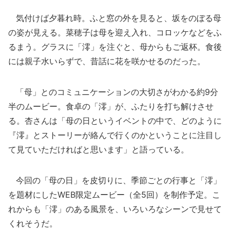
気付けば夕暮れ時。ふと窓の外を見ると、坂をのぼる母
の姿が見える。菜穂子は母を迎え入れ、コロッケなどをふ
るまう。グラスに「澪」を注ぐと、母からもご返杯。食後
には親子水いらずで、昔話に花を咲かせるのだった。
「母」とのコミュニケーションの大切さがわかる約9分
半のムービー。食卓の「澪」が、ふたりを打ち解けさせ
る。杏さんは「母の日というイベントの中で、どのように
『澪』とストーリーが絡んで行くのかということに注目し
て見ていただければと思います」と語っている。
今回の「母の日」を皮切りに、季節ごとの行事と「澪」
を題材にしたWEB限定ムービー（全5回）を制作予定。こ
れからも「澪」のある風景を、いろいろなシーンで見せて
くれそうだ。