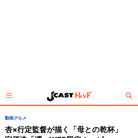
動画
グルメ
杏×行定監督が描く「母との乾杯」