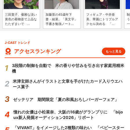
三田寛子、優雅な淡い
加藤茶の45歳年下
フィギュア・中井亜
制
黄色の着物姿で上品な
妻・綾菜、「美文字」
美、華麗にトリプルア
う
たたずまいで ...
手書き勉強ノート...
クセル決める 「...
一
J-CAST トレンド
アクセスランキング
もっと見る
3段階の制御を自動で 米の香りや甘みを引き出す家庭用精米
機
米津玄師さんがイラストと文章を手がけたカード入りウエハ
ース菓子
ゼッテリア 期間限定「夏の和風おろしバーガーフェア」
憧れの女優は小松菜奈、大阪の16歳がグランプリに 「bijo
ux新人発掘オーディション2026」リポート
「VIVANT」をイメージした2種類の味わい 「ベビースター