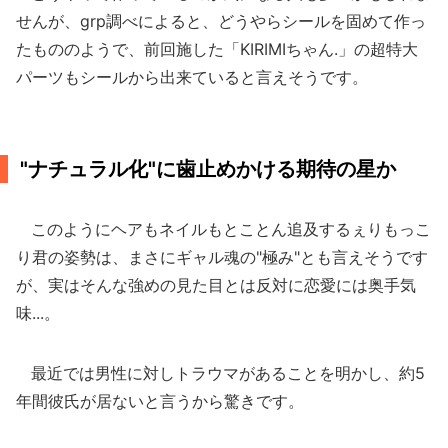
せんが、grp調べによると、どうやらシールを固めて作っ
たもののようで、前回施した「KIRIMIちゃん.」の超特大
パーツもシールから出来ていると言えそうです。
"ナチュラル化"に歯止めかける期待の星か
このようにヘアもネイルもとことん追及するぇりもっこ
り君の姿勢は、まさにギャル魂の"極み"とも言えそうです
が、実はそんな強めの見た目とは反対に恋愛には奥手気
味...。
最近では男性に対しトラウマがあることを明かし、約5
年間彼氏が居ないと言うから驚きです。