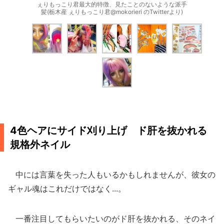
ぇりもっこり君最大的特徴、見たことのないような派手
髪(栃木産 ぇりもっこり君@mokorieri のTwitterより)
4色ヘアにサイド刈り上げ ド肝を抜かれる
規格外ネイル
中には言葉を失った人もいるかもしれませんが、彼女の
ギャル魂はこれだけではなく...。
一番注目してもらいたいのがド肝を抜かれる、そのネイ