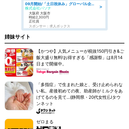
09月開始/「土日祝休み」グローバル企業での産業保健のお仕事/保健師/高時給/残業なし/服装自由
＞
株式会社パソナ
大阪府 大阪市
時給2,300円
正社員
スポンサー：求人ボックス
姉妹サイト
【かつや】人気メニューが税抜150円引き&ご
飯大盛り無料!お得すぎる「感謝祭」は8月14
日まで開催中。
「多指症」で生まれた娘と、受け止められな
い私。産後初めての夜、助産師がミルクをあ
げてるのを見て...(静岡県・20代女性)|Jタウ
ンネット
ゼロまる