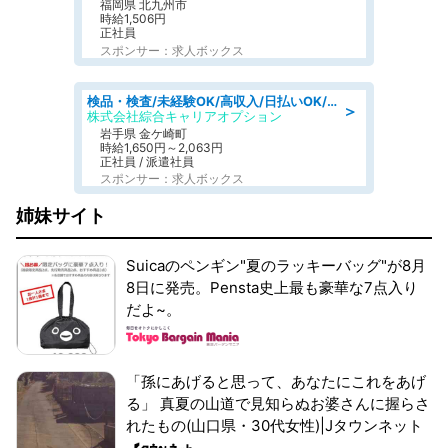
福岡県 北九州市
時給1,506円
正社員
スポンサー：求人ボックス
検品・検査/未経験OK/高収入/日払いOK/交替制/20・30・40代活躍中
＞
株式会社綜合キャリアオプション
岩手県 金ケ崎町
時給1,650円～2,063円
正社員 / 派遣社員
スポンサー：求人ボックス
姉妹サイト
Suicaのペンギン"夏のラッキーバッグ"が8月
8日に発売。Pensta史上最も豪華な7点入り
だよ~。
「孫にあげると思って、あなたにこれをあげ
る」 真夏の山道で見知らぬお婆さんに握らさ
れたもの(山口県・30代女性)|Jタウンネット