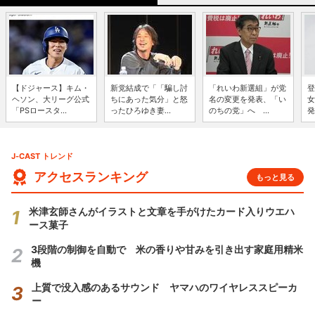
【ドジャース】キム・
新党結成で「「騙し討
「れいわ新選組」が党
登
ヘソン、大リーグ公式
ちにあった気分」と怒
名の変更を発表、「い
女
「PSロースタ...
ったひろゆき妻...
のちの党」へ ...
発
J-CAST トレンド
アクセスランキング
もっと見る
米津玄師さんがイラストと文章を手がけたカード入りウエハ
ース菓子
3段階の制御を自動で 米の香りや甘みを引き出す家庭用精米
機
上質で没入感のあるサウンド ヤマハのワイヤレススピーカ
ー