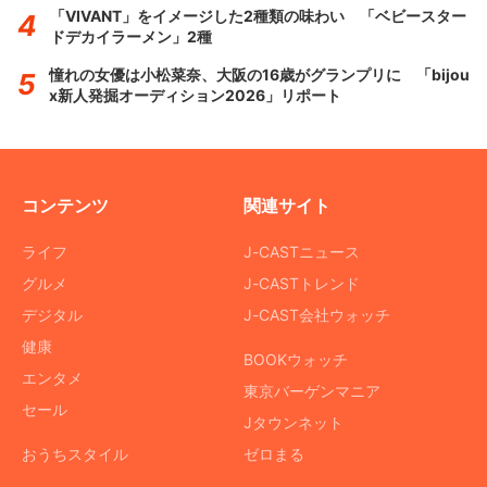
「VIVANT」をイメージした2種類の味わい 「ベビースター
ドデカイラーメン」2種
憧れの女優は小松菜奈、大阪の16歳がグランプリに 「bijou
x新人発掘オーディション2026」リポート
コンテンツ
関連サイト
ライフ
J-CASTニュース
グルメ
J-CASTトレンド
デジタル
J-CAST会社ウォッチ
健康
BOOKウォッチ
エンタメ
東京バーゲンマニア
セール
Jタウンネット
おうちスタイル
ゼロまる