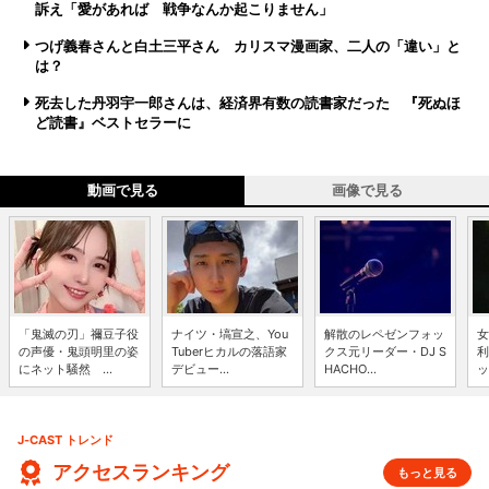
訴え「愛があれば 戦争なんか起こりません」
つげ義春さんと白土三平さん カリスマ漫画家、二人の「違い」と
は？
死去した丹羽宇一郎さんは、経済界有数の読書家だった 『死ぬほ
ど読書』ベストセラーに
動画で見る
画像で見る
「鬼滅の刃」禰豆子役
ナイツ・塙宣之、You
解散のレペゼンフォッ
女
の声優・鬼頭明里の姿
Tuberヒカルの落語家
クス元リーダー・DJ S
利
にネット騒然 ...
デビュー...
HACHO...
ッ
J-CAST トレンド
アクセスランキング
もっと見る