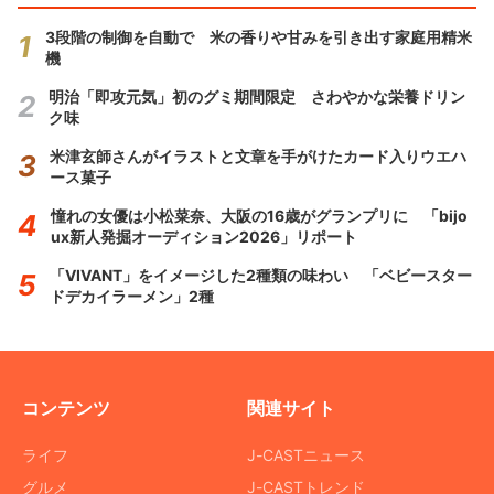
3段階の制御を自動で 米の香りや甘みを引き出す家庭用精米
機
明治「即攻元気」初のグミ期間限定 さわやかな栄養ドリン
ク味
米津玄師さんがイラストと文章を手がけたカード入りウエハ
ース菓子
憧れの女優は小松菜奈、大阪の16歳がグランプリに 「bijo
ux新人発掘オーディション2026」リポート
「VIVANT」をイメージした2種類の味わい 「ベビースター
ドデカイラーメン」2種
コンテンツ
関連サイト
ライフ
J-CASTニュース
グルメ
J-CASTトレンド