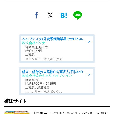
ヘルプデスク/外資系保険業界でのITヘルプデスク業務/駅近/即日勤務可/ヘルプデスク
＞
株式会社パソナ
福岡県 北九州市
時給4,167円
正社員
スポンサー：求人ボックス
組立・組付け/未経験OK/高収入/日払いOK/交替制/20・30・40代活躍中
＞
株式会社綜合キャリアオプション
静岡県 富士市
時給1,700円～2,125円
正社員 / 派遣社員
スポンサー：求人ボックス
姉妹サイト
【ステーキガスト】ライス・パン食べ放題&