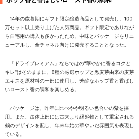
ホップ香と香ばしいロースト香の調和
14年の歳暮期にギフト限定醸造商品として発売し、100
万セット以上売り上げた人気商品。ギフト限定でありなが
ら自宅用の購入も多かったため、中味とパッケージをリニ
ューアルし、全チャネル向けに発売することとなった。
「ドライプレミアム」ならではの"華やかに香るコクと
キレ"はそのままに、8種の厳選ホップと黒麦芽由来の麦芽
エキスを原材料の一部に使用し、芳醇なホップ香と香ばし
いロースト香の調和を楽しめる。
パッケージは、昨年に比べやや明るい色合いの紫を採
用。また、缶体上部には古来より縁起物として重宝される
鶴のデザインを配し、年末年始の華やいだ雰囲気を表現し
ている。