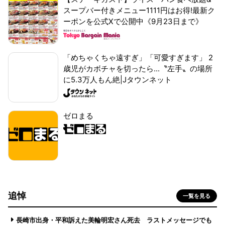
スープバー付きメニュー1111円はお得!最新ク
ーポンを公式Xで公開中《9月23日まで》
「めちゃくちゃ遠すぎ」「可愛すぎます」 2
歳児がカボチャを切ったら...〝左手〟の場所
に5.3万人もん絶|Jタウンネット
ゼロまる
追悼
一覧を見る
長崎市出身・平和訴えた美輪明宏さん死去 ラストメッセージでも