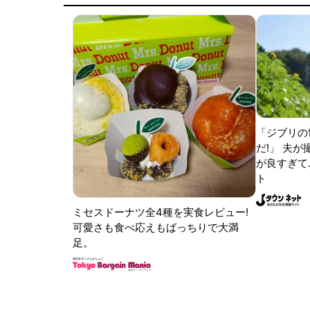
「ジブリの
だ!」 夫
が良すぎて.
ト
ミセスドーナツ全4種を実食レビュー!
可愛さも食べ応えもばっちりで大満
足。