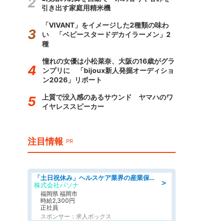
引き出す家庭用精米機
「VIVANT」をイメージした2種類の味わ
い 「ベビースタードデカイラーメン」2
種
憧れの女優は小松菜奈、大阪の16歳がグラ
ンプリに 「bijoux新人発掘オーディショ
ン2026」リポート
上質で没入感のあるサウンド ヤマハのワ
イヤレススピーカー
注目情報
PR
「土日祝休み」ヘルスケア業界の産業保健師/高時給/未経験OK/要資格:保健師、正看護師
＞
株式会社パソナ
福岡県 福岡市
時給2,300円
正社員
スポンサー：求人ボックス