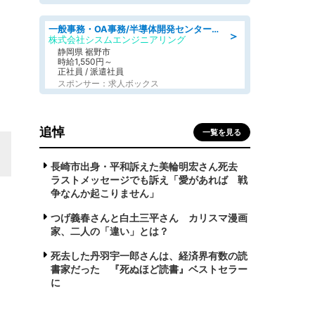
一般事務・OA事務/半導体開発センター内で事務&軽作業スタッフ、募集
＞
株式会社シスムエンジニアリング
静岡県 裾野市
時給1,550円～
正社員 / 派遣社員
スポンサー：求人ボックス
追悼
一覧を見る
長崎市出身・平和訴えた美輪明宏さん死去
ラストメッセージでも訴え「愛があれば 戦
争なんか起こりません」
つげ義春さんと白土三平さん カリスマ漫画
家、二人の「違い」とは？
死去した丹羽宇一郎さんは、経済界有数の読
書家だった 『死ぬほど読書』ベストセラー
に