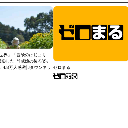
世界」「冒険のはじまり
が撮影した〝1歳娘の後ろ姿〟
ゼロまる
..4.8万人感激|Jタウンネッ