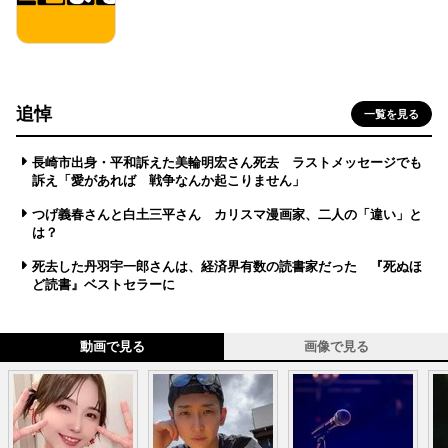
追悼
一覧を見る
長崎市出身・平和訴えた美輪明宏さん死去 ラストメッセージでも
訴え「愛があれば 戦争なんか起こりません」
つげ義春さんと白土三平さん カリスマ漫画家、二人の「違い」と
は？
死去した丹羽宇一郎さんは、経済界有数の読書家だった 『死ぬほ
ど読書』ベストセラーに
動画で見る
画像で見る