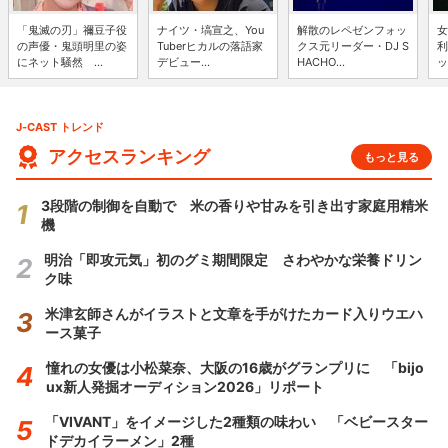
「鬼滅の刃」禰豆子役
ナイツ・塙宣之、You
解散のレペゼンフォッ
女
の声優・鬼頭明里の姿
Tuberヒカルの落語家
クス元リーダー・DJ S
利
にネット騒然 ...
デビュー...
HACHO...
ッ
J-CAST トレンド
アクセスランキング
もっと見る
3段階の制御を自動で 米の香りや甘みを引き出す家庭用精米
機
明治「即攻元気」初のグミ期間限定 さわやかな栄養ドリン
ク味
米津玄師さんがイラストと文章を手がけたカード入りウエハ
ース菓子
憧れの女優は小松菜奈、大阪の16歳がグランプリに 「bijo
ux新人発掘オーディション2026」リポート
「VIVANT」をイメージした2種類の味わい 「ベビースター
ドデカイラーメン」2種