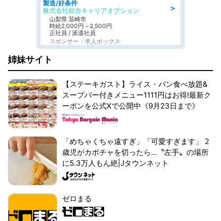
製造/好条件
＞
株式会社綜合キャリアオプション
山梨県 韮崎市
時給2,000円～2,500円
正社員 / 派遣社員
スポンサー：求人ボックス
姉妹サイト
【ステーキガスト】ライス・パン食べ放題&
スープバー付きメニュー1111円はお得!最新ク
ーポンを公式Xで公開中《9月23日まで》
「めちゃくちゃ遠すぎ」「可愛すぎます」 2
歳児がカボチャを切ったら...〝左手〟の場所
に5.3万人もん絶|Jタウンネット
ゼロまる