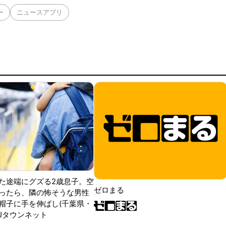
ー
ニュースアプリ
た途端にグズる2歳息子。空
ゼロまる
ったら、隣の怖そうな男性
帽子に手を伸ばし(千葉県・
|Jタウンネット