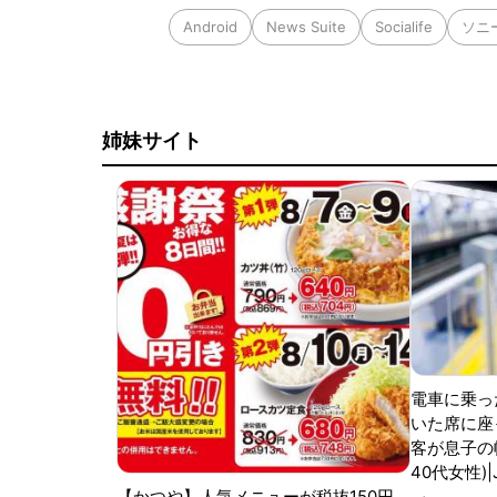
Android
News Suite
Socialife
ソニ
姉妹サイト
電車に乗っ
いた席に座
客が息子の
40代女性)
【かつや】人気メニューが税抜150円