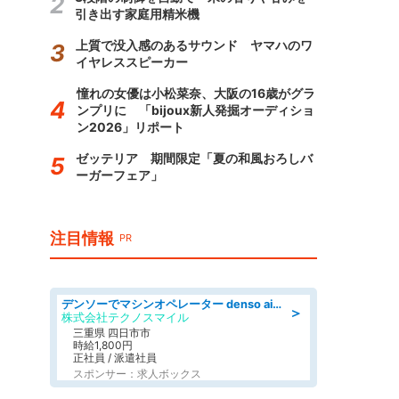
引き出す家庭用精米機
上質で没入感のあるサウンド ヤマハのワ
イヤレススピーカー
憧れの女優は小松菜奈、大阪の16歳がグラ
ンプリに 「bijoux新人発掘オーディショ
ン2026」リポート
ゼッテリア 期間限定「夏の和風おろしバ
ーガーフェア」
注目情報
PR
デンソーでマシンオペレーター denso aichi
＞
株式会社テクノスマイル
三重県 四日市市
時給1,800円
正社員 / 派遣社員
スポンサー：求人ボックス