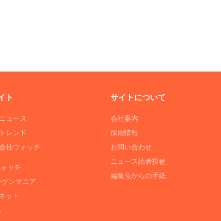
イト
サイトについて
Tニュース
会社案内
Tトレンド
採用情報
ST会社ウォッチ
お問い合わせ
ニュース読者投稿
ウォッチ
編集長からの手紙
ーゲンマニア
ネット
る