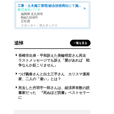
工事・土木施工管理/総合技術商社にて施工管理のお仕事/即日勤務可/車通勤可/工事・土木施工管理/生産・品質管理
＞
株式会社パソナ
福岡県 北九州市
時給1,506円
正社員
スポンサー：求人ボックス
追悼
一覧を見る
長崎市出身・平和訴えた美輪明宏さん死去
ラストメッセージでも訴え「愛があれば 戦
争なんか起こりません」
つげ義春さんと白土三平さん カリスマ漫画
家、二人の「違い」とは？
死去した丹羽宇一郎さんは、経済界有数の読
書家だった 『死ぬほど読書』ベストセラー
に