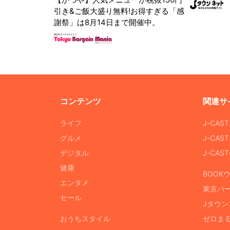
引き&ご飯大盛り無料!お得すぎる「感
謝祭」は8月14日まで開催中。
コンテンツ
関連サ
ライフ
J-CAS
グルメ
J-CAS
デジタル
J-CA
健康
BOOK
エンタメ
東京バ
セール
Jタウン
おうちスタイル
ゼロま