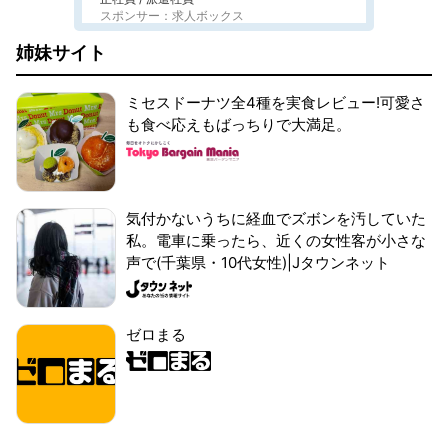
スポンサー：求人ボックス
姉妹サイト
ミセスドーナツ全4種を実食レビュー!可愛さ
も食べ応えもばっちりで大満足。
気付かないうちに経血でズボンを汚していた
私。電車に乗ったら、近くの女性客が小さな
声で(千葉県・10代女性)|Jタウンネット
ゼロまる