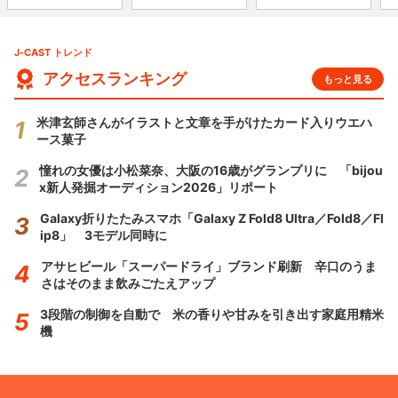
J-CAST トレンド
アクセスランキング
もっと見る
米津玄師さんがイラストと文章を手がけたカード入りウエハ
ース菓子
憧れの女優は小松菜奈、大阪の16歳がグランプリに 「bijou
x新人発掘オーディション2026」リポート
Galaxy折りたたみスマホ「Galaxy Z Fold8 Ultra／Fold8／Fl
ip8」 3モデル同時に
アサヒビール「スーパードライ」ブランド刷新 辛口のうま
さはそのまま飲みごたえアップ
3段階の制御を自動で 米の香りや甘みを引き出す家庭用精米
機