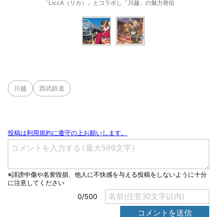
「LiccA（リカ）」とコラボし「川越」の魅力発信
川越
西武鉄道