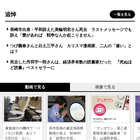
追悼
一覧を見る
長崎市出身・平和訴えた美輪明宏さん死去 ラストメッセージでも
訴え「愛があれば 戦争なんか起こりません」
つげ義春さんと白土三平さん カリスマ漫画家、二人の「違い」と
は？
死去した丹羽宇一郎さんは、経済界有数の読書家だった 『死ぬほ
ど読書』ベストセラーに
動画で見る
画像で見る
家族旅行の機内で「パ
高市首相の被災地視察
「マンガワン」第三者
コ
パだけ別席」あり？
動画が炎上 BGM付
委報告書の編集者「G
「
5児の父・エハ...
き「総理が主役...
氏」は成田卓哉...
げ