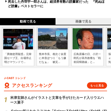
死去した丹羽宇一郎さんは、経済界有数の読書家だった 『死ぬほ
ど読書』ベストセラーに
動画で見る
画像で見る
「異物使用疑惑」元韓
熊本市長、相次ぐ余震
広島原爆の日、小沢一
張
国セーブ王、出場停止
に本音ぽつり「もう嫌
郎氏が高市政権を「戦
ォ
明けマウンドで...
だなぁ」 被災...
前回帰路線」と...
気
J-CAST トレンド
アクセスランキング
もっと見る
米津玄師さんがイラストと文章を手がけたカード入りウエハ
ース菓子
Galaxy折りたたみスマホ「Galaxy Z Fold8 Ultra／Fold8／Fl