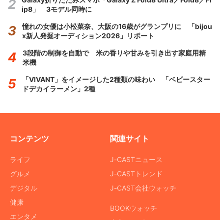
ip8」 3モデル同時に
憧れの女優は小松菜奈、大阪の16歳がグランプリに 「bijou
x新人発掘オーディション2026」リポート
3段階の制御を自動で 米の香りや甘みを引き出す家庭用精
米機
「VIVANT」をイメージした2種類の味わい 「ベビースター
ドデカイラーメン」2種
コンテンツ
関連サイト
ライフ
J-CASTニュース
グルメ
J-CASTトレンド
デジタル
J-CAST会社ウォッチ
健康
BOOKウォッチ
エンタメ