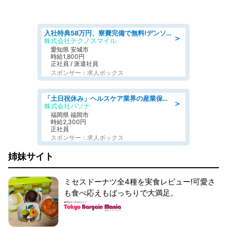
入社特典58万円、寮費完備で無料!デンソーで働こう!自動車工場で小型部品の検査業務 denso aichi
＞
株式会社テクノスマイル
愛知県 安城市
時給1,800円
正社員 / 派遣社員
スポンサー：求人ボックス
「土日祝休み」ヘルスケア業界の産業保健師/高時給/未経験OK/要資格:保健師、正看護師
＞
株式会社パソナ
福岡県 福岡市
時給2,300円
正社員
スポンサー：求人ボックス
姉妹サイト
ミセスドーナツ全4種を実食レビュー!可愛さ
も食べ応えもばっちりで大満足。