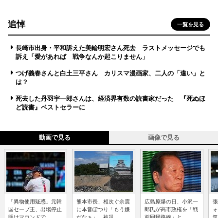
追悼
一覧を見る
長崎市出身・平和訴えた美輪明宏さん死去 ラストメッセージでも
訴え「愛があれば 戦争なんか起こりません」
つげ義春さんと白土三平さん カリスマ漫画家、二人の「違い」と
は？
死去した丹羽宇一郎さんは、経済界有数の読書家だった 『死ぬほ
ど読書』ベストセラーに
動画で見る
画像で見る
「異物使用疑惑」元韓
熊本市長、相次ぐ余震
広島原爆の日、小沢一
張
国セーブ王、出場停止
に本音ぽつり「もう嫌
郎氏が高市政権を「戦
ォ
明けマウンドで...
だなぁ」 被災...
前回帰路線」と...
気