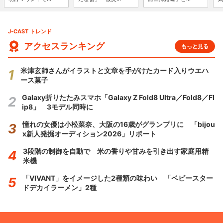
J-CAST トレンド
アクセスランキング
もっと見る
米津玄師さんがイラストと文章を手がけたカード入りウエハ
ース菓子
Galaxy折りたたみスマホ「Galaxy Z Fold8 Ultra／Fold8／Fl
ip8」 3モデル同時に
憧れの女優は小松菜奈、大阪の16歳がグランプリに 「bijou
x新人発掘オーディション2026」リポート
3段階の制御を自動で 米の香りや甘みを引き出す家庭用精
米機
「VIVANT」をイメージした2種類の味わい 「ベビースター
ドデカイラーメン」2種