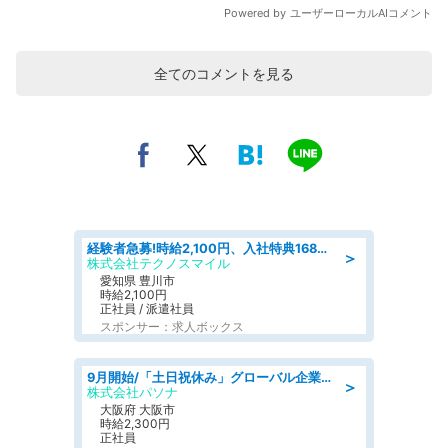
全てのコメントを見る
経験者急募!時給2,100円、入社特典168万円の自動車製造業務/トヨタ自動車/tutumi
＞
株式会社テクノスマイル
愛知県 豊川市
時給2,100円
正社員 / 派遣社員
スポンサー：求人ボックス
9月開始/「土日祝休み」グローバル企業での産業保健のお仕事/保健師/高時給/残業なし/服装自由
＞
株式会社パソナ
大阪府 大阪市
時給2,300円
正社員