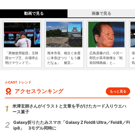
動画で見る
画像で見る
「異物使用疑惑」元韓
熊本市長、相次ぐ余震
広島原爆の日、小沢一
張
国セーブ王、出場停止
に本音ぽつり「もう嫌
郎氏が高市政権を「戦
ォ
明けマウンドで...
だなぁ」 被災...
前回帰路線」と...
気
J-CAST トレンド
アクセスランキング
もっと見る
米津玄師さんがイラストと文章を手がけたカード入りウエハ
ース菓子
Galaxy折りたたみスマホ「Galaxy Z Fold8 Ultra／Fold8／Fl
ip8」 3モデル同時に