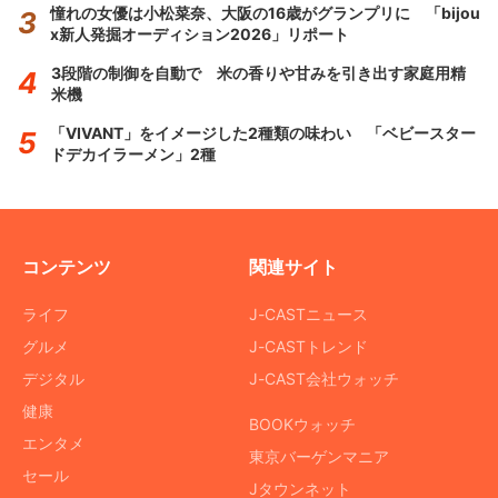
憧れの女優は小松菜奈、大阪の16歳がグランプリに 「bijou
x新人発掘オーディション2026」リポート
3段階の制御を自動で 米の香りや甘みを引き出す家庭用精
米機
「VIVANT」をイメージした2種類の味わい 「ベビースター
ドデカイラーメン」2種
コンテンツ
関連サイト
ライフ
J-CASTニュース
グルメ
J-CASTトレンド
デジタル
J-CAST会社ウォッチ
健康
BOOKウォッチ
エンタメ
東京バーゲンマニア
セール
Jタウンネット