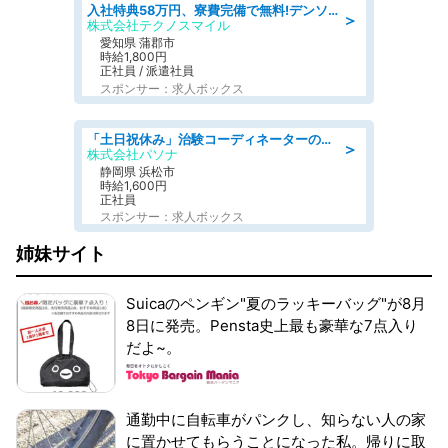
入社特典58万円、寮費完備で無料!デンソーで働こう!自動車工場で小型部品の検査業務 denso aichi
＞
株式会社テクノスマイル
愛知県 蒲郡市
時給1,800円
正社員 / 派遣社員
スポンサー：求人ボックス
「土日祝休み」治験コーディネーターのお仕事/未経験OK
＞
株式会社パソナ
静岡県 浜松市
時給1,600円
正社員
スポンサー：求人ボックス
姉妹サイト
Suicaのペンギン"夏のラッキーバッグ"が8月
8日に発売。Pensta史上最も豪華な7点入り
だよ~。
通勤中に自転車がパンクし、知らない人の家
に置かせてもらうことになった私。帰りに取