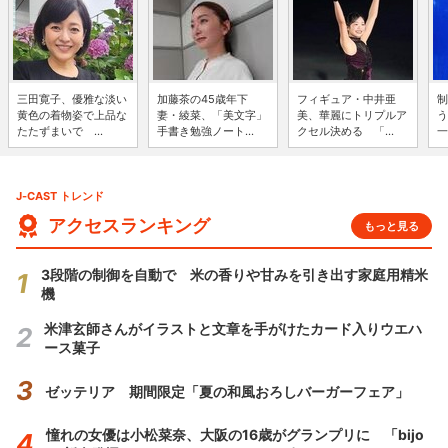
三田寛子、優雅な淡い
加藤茶の45歳年下
フィギュア・中井亜
制
黄色の着物姿で上品な
妻・綾菜、「美文字」
美、華麗にトリプルア
う
たたずまいで ...
手書き勉強ノート...
クセル決める 「...
一
J-CAST トレンド
アクセスランキング
もっと見る
3段階の制御を自動で 米の香りや甘みを引き出す家庭用精米
機
米津玄師さんがイラストと文章を手がけたカード入りウエハ
ース菓子
ゼッテリア 期間限定「夏の和風おろしバーガーフェア」
憧れの女優は小松菜奈、大阪の16歳がグランプリに 「bijo