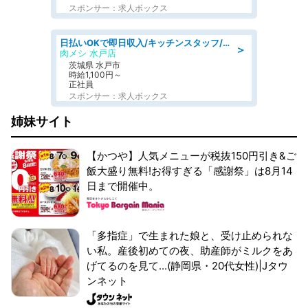
スポンサー：求人ボックス
日払いOKで即日収入/キッチンスタッフ/「原付免許必須」デリバリー業務など、自己成長可能な幅広い仕事に挑戦!髪型自由&ピアス・ネイルOK/茨城県/水戸市
＞
肉メシ 水戸店
茨城県 水戸市
時給1,100円～
正社員
スポンサー：求人ボックス
姉妹サイト
【かつや】人気メニューが税抜150円引き&ご
飯大盛り無料!お得すぎる「感謝祭」は8月14
日まで開催中。
「多指症」で生まれた娘と、受け止められな
い私。産後初めての夜、助産師がミルクをあ
げてるのを見て...(静岡県・20代女性)|Jタウ
ンネット