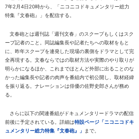
7年2月4日20時から、「ニコニコドキュメンタリー総力
特集『文春砲』」を配信する。
文春砲とは週刊誌「週刊文春」のスクープもしくはスク
ープ記者のこと。同誌編集長や記者たちへの取材をもと
に、昨年スクープを連発した現場の裏側をドラマとして完
全再現する。文春ならではの取材方法や実際のやり取りが
明らかになるほか、これまでほとんど外部に出ることのな
かった編集長や記者の肉声を番組内で初公開し、取材経緯
を振り返る。ナレーションは俳優の佐野史郎さんが務め
る。
さらに以下の関連番組がドキュメンタリードラマの配信
前後に予定されている。詳細は
特設ページ「ニコニコドキ
ュメンタリー総力特集『文春砲』」
まで。