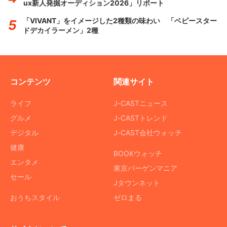
ux新人発掘オーディション2026」リポート
「VIVANT」をイメージした2種類の味わい 「ベビースター
ドデカイラーメン」2種
コンテンツ
関連サイト
ライフ
J-CASTニュース
グルメ
J-CASTトレンド
デジタル
J-CAST会社ウォッチ
健康
BOOKウォッチ
エンタメ
東京バーゲンマニア
セール
Jタウンネット
おうちスタイル
ゼロまる