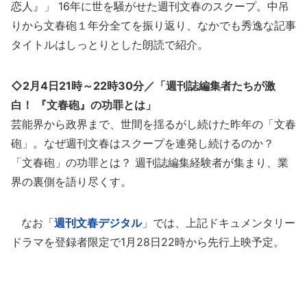
恋人』」 16年に世を騒がせた週刊文春のスクープ。中吊
りから文春砲１年分全てを振り返り、なかでも秀逸な記事
タイトルはしっとりとした朗読で紹介。
◇2月4日21時～22時30分／「週刊誌編集者たちが激
白！ 『文春砲』の功罪とは」
芸能界から政界まで、世間を揺るがし続けた昨年の「文春
砲」。なぜ週刊文春はスクープを連発し続けるのか？
「文春砲」の功罪とは？ 週刊誌編集経験者が集まり、業
界の裏側を語り尽くす。
なお「
週刊文春デジタル
」では、上記ドキュメンタリー
ドラマを登録者限定で1月28日22時から先行上映予定。