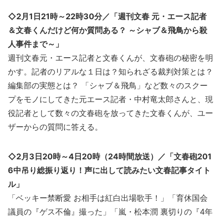
◇2月1日21時～22時30分／「週刊文春 元・エース記者
＆文春くんだけど何か質問ある？ ～シャブ＆飛鳥から殺
人事件まで～」
週刊文春元・エース記者と文春くんが、文春砲の秘密を明
かす。記者のリアルな１日は？知られざる裁判対策とは？
編集部の実態とは？ 「シャブ＆飛鳥」など数々のスクー
プをモノにしてきた元エース記者・中村竜太郎さんと、現
役記者として数々の文春砲を放ってきた文春くんが、ユー
ザーからの質問に答える。
◇2月3日20時～4日20時（24時間放送）／「文春砲201
6中吊り総振り返り！声に出して読みたい文春記事タイト
ル」
「ベッキー禁断愛 お相手は紅白出場歌手！」「育休国会
議員の『ゲス不倫』撮った」「嵐・松本潤 裏切りの『4年