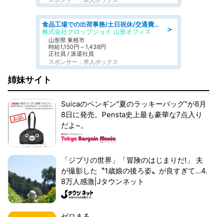
食品工場での出荷事務/土日祝休/交通費支給
＞
株式会社グロップジョイ 山形オフィス
山形県 東根市
時給1,150円～1,438円
正社員 / 派遣社員
スポンサー：求人ボックス
姉妹サイト
Suicaのペンギン"夏のラッキーバッグ"が8月
8日に発売。Pensta史上最も豪華な7点入り
だよ~。
「ジブリの世界」「冒険のはじまりだ!」 夫
が撮影した〝1歳娘の後ろ姿〟が良すぎて...4.
8万人感激|Jタウンネット
ゼロまる