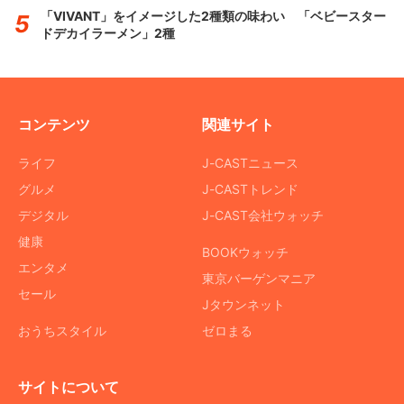
「VIVANT」をイメージした2種類の味わい 「ベビースター
ドデカイラーメン」2種
コンテンツ
関連サイト
ライフ
J-CASTニュース
グルメ
J-CASTトレンド
デジタル
J-CAST会社ウォッチ
健康
BOOKウォッチ
エンタメ
東京バーゲンマニア
セール
Jタウンネット
おうちスタイル
ゼロまる
サイトについて