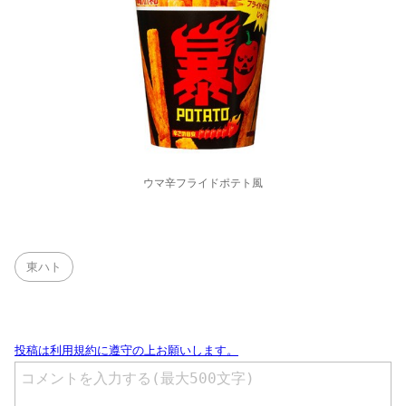
ウマ辛フライドポテト風
東ハト