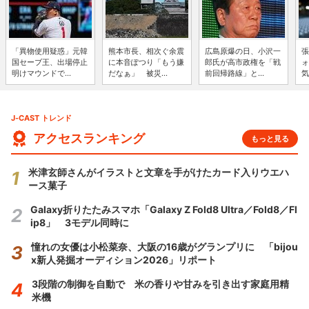
「異物使用疑惑」元韓
熊本市長、相次ぐ余震
広島原爆の日、小沢一
張
国セーブ王、出場停止
に本音ぽつり「もう嫌
郎氏が高市政権を「戦
ォ
明けマウンドで...
だなぁ」 被災...
前回帰路線」と...
気
J-CAST トレンド
アクセスランキング
もっと見る
米津玄師さんがイラストと文章を手がけたカード入りウエハ
ース菓子
Galaxy折りたたみスマホ「Galaxy Z Fold8 Ultra／Fold8／Fl
ip8」 3モデル同時に
憧れの女優は小松菜奈、大阪の16歳がグランプリに 「bijou
x新人発掘オーディション2026」リポート
3段階の制御を自動で 米の香りや甘みを引き出す家庭用精
米機