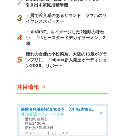
引き出す家庭用精米機
上質で没入感のあるサウンド ヤマハのワ
イヤレススピーカー
「VIVANT」をイメージした2種類の味わ
い 「ベビースタードデカイラーメン」2
種
憧れの女優は小松菜奈、大阪の16歳がグラ
ンプリに 「bijoux新人発掘オーディショ
ン2026」リポート
注目情報
PR
経験者急募!時給2,100円、入社特典168万円の自動車製造業務/トヨタ自動車/tutumi
＞
株式会社テクノスマイル
愛知県 豊川市
時給2,100円
正社員 / 派遣社員
スポンサー：求人ボックス