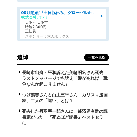
09月開始/「土日祝休み」グローバル企業での産業保健のお仕事/保健師/高時給/残業なし/服装自由
＞
株式会社パソナ
大阪府 大阪市
時給2,300円
正社員
スポンサー：求人ボックス
追悼
一覧を見る
長崎市出身・平和訴えた美輪明宏さん死去
ラストメッセージでも訴え「愛があれば 戦
争なんか起こりません」
つげ義春さんと白土三平さん カリスマ漫画
家、二人の「違い」とは？
死去した丹羽宇一郎さんは、経済界有数の読
書家だった 『死ぬほど読書』ベストセラー
に