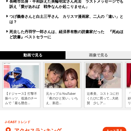
長崎市出身・平和訴えた美輪明宏さん死去 ラストメッセージでも
訴え「愛があれば 戦争なんか起こりません」
つげ義春さんと白土三平さん カリスマ漫画家、二人の「違い」と
は？
死去した丹羽宇一郎さんは、経済界有数の読書家だった 『死ぬほ
ど読書』ベストセラーに
動画で見る
画像で見る
【ドジャース】打撃不
元カップルYouTuber
辻希美、コストコに行
「
振ベッツ、低迷のチー
「夜のひと笑い」いち
くたびに買って...大絶
紗
ムで「最も懸念...
え、新恋...
賛 少しア...
リ
J-CAST トレンド
アクセスランキング
もっと見る