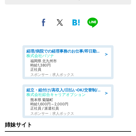
経理/病院での経理事務のお仕事/即日勤務可/車通勤可/経理/一般事務
＞
株式会社パソナ
福岡県 北九州市
時給1,380円
正社員
スポンサー：求人ボックス
組立・組付け/高収入/日払いOK/交替制/20・30・40代活躍中/製造 工場
＞
株式会社綜合キャリアオプション
熊本県 菊陽町
時給1,600円～2,000円
正社員 / 派遣社員
スポンサー：求人ボックス
姉妹サイト