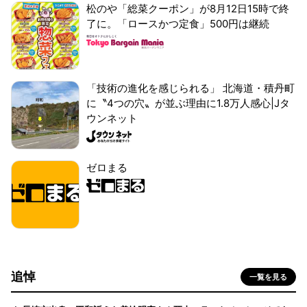
松のや「総菜クーポン」が8月12日15時で終
了に。「ロースかつ定食」500円は継続
「技術の進化を感じられる」 北海道・積丹町
に〝4つの穴〟が並ぶ理由に1.8万人感心|Jタ
ウンネット
ゼロまる
追悼
一覧を見る