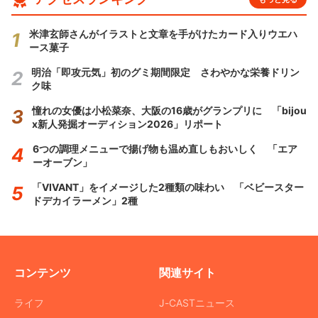
米津玄師さんがイラストと文章を手がけたカード入りウエハ
ース菓子
明治「即攻元気」初のグミ期間限定 さわやかな栄養ドリン
ク味
憧れの女優は小松菜奈、大阪の16歳がグランプリに 「bijou
x新人発掘オーディション2026」リポート
6つの調理メニューで揚げ物も温め直しもおいしく 「エア
ーオーブン」
「VIVANT」をイメージした2種類の味わい 「ベビースター
ドデカイラーメン」2種
コンテンツ
関連サイト
ライフ
J-CASTニュース