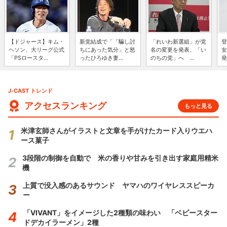
【ドジャース】キム・
新党結成で「「騙し討
「れいわ新選組」が党
登
ヘソン、大リーグ公式
ちにあった気分」と怒
名の変更を発表、「い
女
「PSロースタ...
ったひろゆき妻...
のちの党」へ ...
発
J-CAST トレンド
アクセスランキング
もっと見る
米津玄師さんがイラストと文章を手がけたカード入りウエハ
ース菓子
3段階の制御を自動で 米の香りや甘みを引き出す家庭用精米
機
上質で没入感のあるサウンド ヤマハのワイヤレススピーカ
ー
「VIVANT」をイメージした2種類の味わい 「ベビースター
ドデカイラーメン」2種