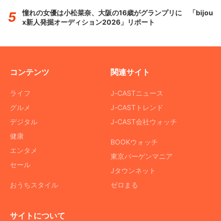
憧れの女優は小松菜奈、大阪の16歳がグランプリに 「bijou
x新人発掘オーディション2026」リポート
コンテンツ
関連サイト
ライフ
J-CASTニュース
グルメ
J-CASTトレンド
デジタル
J-CAST会社ウォッチ
健康
BOOKウォッチ
エンタメ
東京バーゲンマニア
セール
Jタウンネット
おうちスタイル
ゼロまる
サイトについて