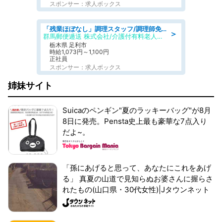
スポンサー：求人ボックス
「残業ほぼなし」調理スタッフ/調理師免許必須/正職員/日勤のみ/介護付き有料老人ホーム/社会保障完備
＞
群馬郵便逓送 株式会社/介護付有料老人ホーム ふる里
栃木県 足利市
時給1,073円～1,100円
正社員
スポンサー：求人ボックス
姉妹サイト
Suicaのペンギン"夏のラッキーバッグ"が8月
8日に発売。Pensta史上最も豪華な7点入り
だよ~。
「孫にあげると思って、あなたにこれをあげ
る」 真夏の山道で見知らぬお婆さんに握らさ
れたもの(山口県・30代女性)|Jタウンネット