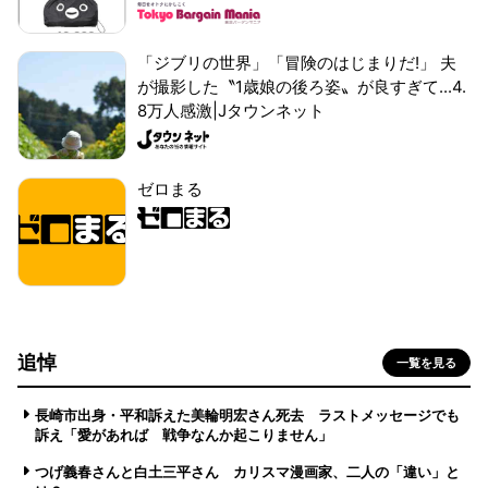
「ジブリの世界」「冒険のはじまりだ!」 夫
が撮影した〝1歳娘の後ろ姿〟が良すぎて...4.
8万人感激|Jタウンネット
ゼロまる
追悼
一覧を見る
長崎市出身・平和訴えた美輪明宏さん死去 ラストメッセージでも
訴え「愛があれば 戦争なんか起こりません」
つげ義春さんと白土三平さん カリスマ漫画家、二人の「違い」と