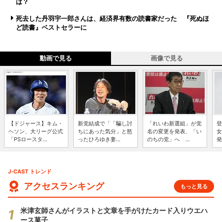
は？
死去した丹羽宇一郎さんは、経済界有数の読書家だった 『死ぬほ
ど読書』ベストセラーに
動画で見る
画像で見る
【ドジャース】キム・
新党結成で「「騙し討
「れいわ新選組」が党
登
ヘソン、大リーグ公式
ちにあった気分」と怒
名の変更を発表、「い
女
「PSロースタ...
ったひろゆき妻...
のちの党」へ ...
発
J-CAST トレンド
アクセスランキング
もっと見る
米津玄師さんがイラストと文章を手がけたカード入りウエハ
ース菓子