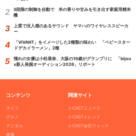
3段階の制御を自動で 米の香りや甘みを引き出す家庭用精米
機
上質で没入感のあるサウンド ヤマハのワイヤレススピーカ
ー
「VIVANT」をイメージした2種類の味わい 「ベビースター
ドデカイラーメン」2種
憧れの女優は小松菜奈、大阪の16歳がグランプリに 「bijou
x新人発掘オーディション2026」リポート
コンテンツ
関連サイト
ライフ
J-CASTニュース
グルメ
J-CASTトレンド
デジタル
J-CAST会社ウォッチ
健康