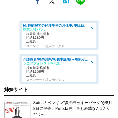
経理/病院での経理事務のお仕事/即日勤務可/車通勤可/経理/一般事務
＞
株式会社パソナ
福岡県 北九州市
時給1,380円
正社員
スポンサー：求人ボックス
介護職員/神奈川県/相鉄本線/鶴ヶ峰駅からバス10分/横浜市旭区
＞
シニアフォレスト横浜旭
神奈川県 横浜市
時給1,305円
正社員
スポンサー：求人ボックス
姉妹サイト
Suicaのペンギン"夏のラッキーバッグ"が8月
8日に発売。Pensta史上最も豪華な7点入り
だよ~。