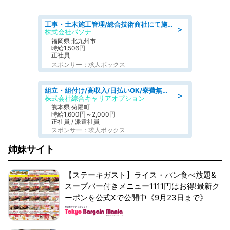
工事・土木施工管理/総合技術商社にて施工管理のお仕事/即日勤務可/車通勤可/工事・土木施工管理/生産・品質管理
＞
株式会社パソナ
福岡県 北九州市
時給1,506円
正社員
スポンサー：求人ボックス
組立・組付け/高収入/日払いOK/寮費無料/交替制/20・30・40代活躍中
＞
株式会社綜合キャリアオプション
熊本県 菊陽町
時給1,600円～2,000円
正社員 / 派遣社員
スポンサー：求人ボックス
姉妹サイト
【ステーキガスト】ライス・パン食べ放題&
スープバー付きメニュー1111円はお得!最新ク
ーポンを公式Xで公開中《9月23日まで》