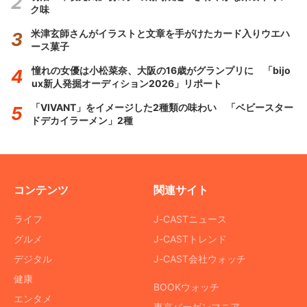
ク味
米津玄師さんがイラストと文章を手がけたカード入りウエハ
ース菓子
憧れの女優は小松菜奈、大阪の16歳がグランプリに 「bijo
ux新人発掘オーディション2026」リポート
「VIVANT」をイメージした2種類の味わい 「ベビースター
ドデカイラーメン」2種
コンテンツ
関連サイト
ライフ
J-CASTニュース
グルメ
J-CASTトレンド
デジタル
J-CAST会社ウォッチ
健康
BOOKウォッチ
エンタメ
東京バーゲンマニア