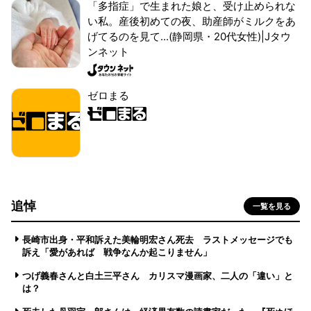
「多指症」で生まれた娘と、受け止められな
い私。産後初めての夜、助産師がミルクをあ
げてるのを見て...(静岡県・20代女性)|Jタウ
ンネット
ゼロまる
追悼
一覧を見る
長崎市出身・平和訴えた美輪明宏さん死去 ラストメッセージでも
訴え「愛があれば 戦争なんか起こりません」
つげ義春さんと白土三平さん カリスマ漫画家、二人の「違い」と
は？