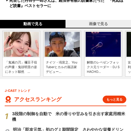
死去した丹羽宇一郎さんは、経済界有数の読書家だった 『死ぬほ
ど読書』ベストセラーに
動画で見る
画像で見る
「鬼滅の刃」禰豆子役
ナイツ・塙宣之、You
解散のレペゼンフォッ
女
の声優・鬼頭明里の姿
Tuberヒカルの落語家
クス元リーダー・DJ S
利
にネット騒然 ...
デビュー...
HACHO...
ッ
J-CAST トレンド
アクセスランキング
もっと見る
3段階の制御を自動で 米の香りや甘みを引き出す家庭用精米
機
明治「即攻元気」初のグミ期間限定 さわやかな栄養ドリン