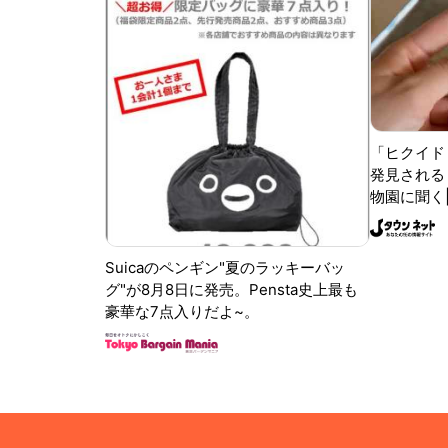
「ヒクイド
発見される 
物園に聞く
Suicaのペンギン"夏のラッキーバッ
グ"が8月8日に発売。Pensta史上最も
豪華な7点入りだよ~。