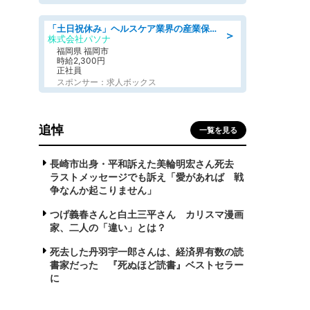
「土日祝休み」ヘルスケア業界の産業保健師/高時給/未経験OK/要資格:保健師、正看護師
＞
株式会社パソナ
福岡県 福岡市
時給2,300円
正社員
スポンサー：求人ボックス
追悼
一覧を見る
長崎市出身・平和訴えた美輪明宏さん死去
ラストメッセージでも訴え「愛があれば 戦
争なんか起こりません」
つげ義春さんと白土三平さん カリスマ漫画
家、二人の「違い」とは？
死去した丹羽宇一郎さんは、経済界有数の読
書家だった 『死ぬほど読書』ベストセラー
に