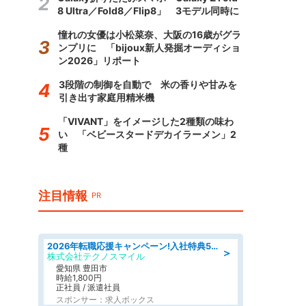
8 Ultra／Fold8／Flip8」 3モデル同時に
憧れの女優は小松菜奈、大阪の16歳がグラ
ンプリに 「bijoux新人発掘オーディショ
ン2026」リポート
3段階の制御を自動で 米の香りや甘みを
引き出す家庭用精米機
「VIVANT」をイメージした2種類の味わ
い 「ベビースタードデカイラーメン」2
種
注目情報
PR
2026年転職応援キャンペーン!入社特典58万円/デンソーで働こう!自動車工場で小型部品の検査業務 denso aichi
＞
株式会社テクノスマイル
愛知県 豊田市
時給1,800円
正社員 / 派遣社員
スポンサー：求人ボックス