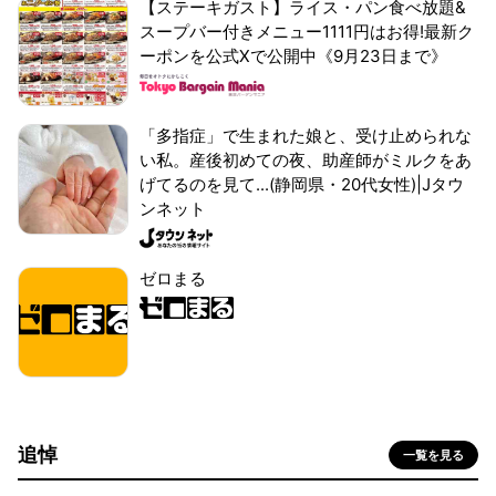
【ステーキガスト】ライス・パン食べ放題&
スープバー付きメニュー1111円はお得!最新ク
ーポンを公式Xで公開中《9月23日まで》
「多指症」で生まれた娘と、受け止められな
い私。産後初めての夜、助産師がミルクをあ
げてるのを見て...(静岡県・20代女性)|Jタウ
ンネット
ゼロまる
追悼
一覧を見る