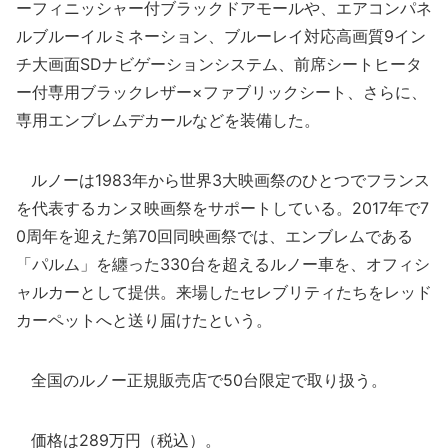
ーフィニッシャー付ブラックドアモールや、エアコンパネ
ルブルーイルミネーション、ブルーレイ対応高画質9イン
チ大画面SDナビゲーションシステム、前席シートヒータ
ー付専用ブラックレザー×ファブリックシート、さらに、
専用エンブレムデカールなどを装備した。
ルノーは1983年から世界3大映画祭のひとつでフランス
を代表するカンヌ映画祭をサポートしている。2017年で7
0周年を迎えた第70回同映画祭では、エンブレムである
「パルム」を纏った330台を超えるルノー車を、オフィシ
ャルカーとして提供。来場したセレブリティたちをレッド
カーペットへと送り届けたという。
全国のルノー正規販売店で50台限定で取り扱う。
価格は289万円（税込）。