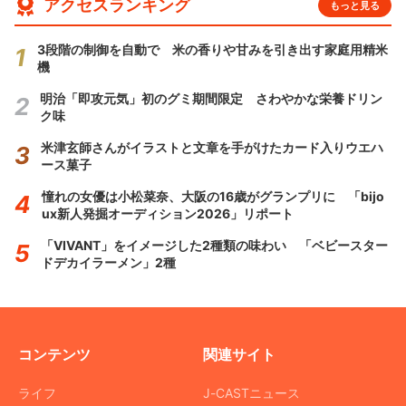
アクセスランキング
もっと見る
3段階の制御を自動で 米の香りや甘みを引き出す家庭用精米
機
明治「即攻元気」初のグミ期間限定 さわやかな栄養ドリン
ク味
米津玄師さんがイラストと文章を手がけたカード入りウエハ
ース菓子
憧れの女優は小松菜奈、大阪の16歳がグランプリに 「bijo
ux新人発掘オーディション2026」リポート
「VIVANT」をイメージした2種類の味わい 「ベビースター
ドデカイラーメン」2種
コンテンツ
関連サイト
ライフ
J-CASTニュース