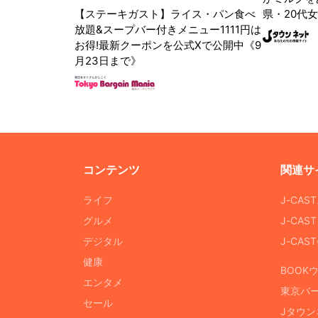
【ステーキガスト】ライス・パン食べ
県・20代女
放題&スープバー付きメニュー1111円は
お得!最新クーポンを公式Xで公開中《9
月23日まで》
コンテンツ
関連サ
ライフ
J-CAS
グルメ
J-CAS
デジタル
J-CA
健康
BOOK
エンタメ
東京バ
セール
Jタウン