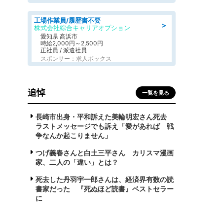
工場作業員/履歴書不要
＞
株式会社綜合キャリアオプション
愛知県 高浜市
時給2,000円～2,500円
正社員 / 派遣社員
スポンサー：求人ボックス
追悼
一覧を見る
長崎市出身・平和訴えた美輪明宏さん死去
ラストメッセージでも訴え「愛があれば 戦
争なんか起こりません」
つげ義春さんと白土三平さん カリスマ漫画
家、二人の「違い」とは？
死去した丹羽宇一郎さんは、経済界有数の読
書家だった 『死ぬほど読書』ベストセラー
に