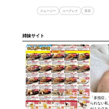
スムージー
ユーグレナ
美容
姉妹サイト
「多指症」
られない私
がミルクをあ