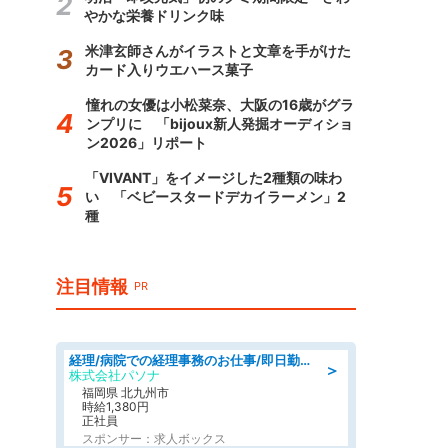
やかな栄養ドリンク味
米津玄師さんがイラストと文章を手がけた
カード入りウエハース菓子
憧れの女優は小松菜奈、大阪の16歳がグラ
ンプリに 「bijoux新人発掘オーディショ
ン2026」リポート
「VIVANT」をイメージした2種類の味わ
い 「ベビースタードデカイラーメン」2
種
注目情報
PR
経理/病院での経理事務のお仕事/即日勤務可/車通勤可/経理/一般事務
＞
株式会社パソナ
福岡県 北九州市
時給1,380円
正社員
スポンサー：求人ボックス