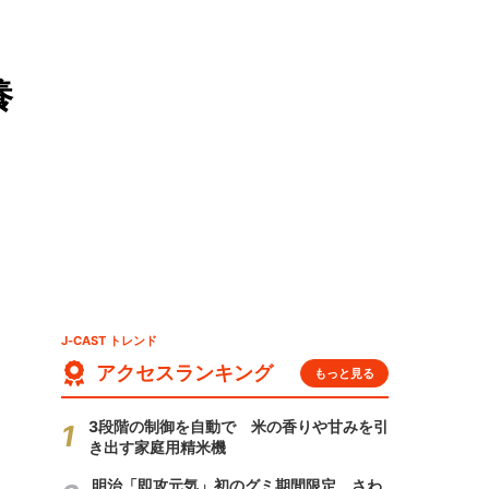
養
J-CAST トレンド
アクセスランキング
もっと見る
3段階の制御を自動で 米の香りや甘みを引
き出す家庭用精米機
明治「即攻元気」初のグミ期間限定 さわ