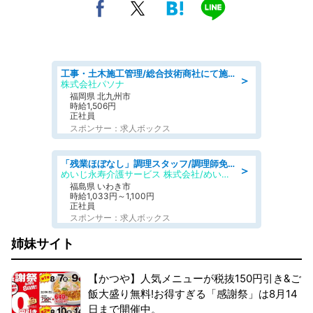
工事・土木施工管理/総合技術商社にて施工管理のお仕事/即日勤務可/車通勤可/工事・土木施工管理/生産・品質管理
＞
株式会社パソナ
福岡県 北九州市
時給1,506円
正社員
スポンサー：求人ボックス
「残業ほぼなし」調理スタッフ/調理師免許必須/正職員/日勤のみ/住宅型有料老人ホーム
＞
めいじ永寿介護サービス 株式会社/めいじ永寿介護サービスセンター
福島県 いわき市
時給1,033円～1,100円
正社員
スポンサー：求人ボックス
姉妹サイト
【かつや】人気メニューが税抜150円引き&ご
飯大盛り無料!お得すぎる「感謝祭」は8月14
日まで開催中。