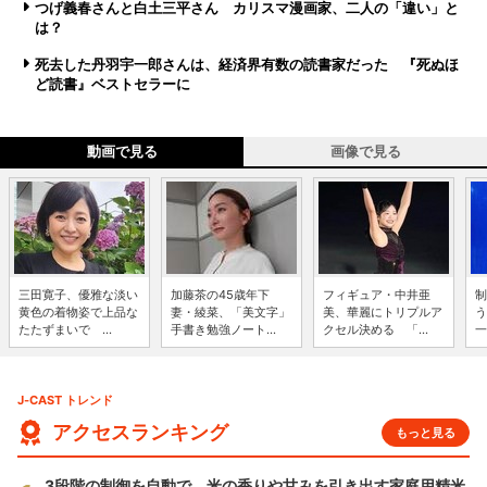
つげ義春さんと白土三平さん カリスマ漫画家、二人の「違い」と
は？
死去した丹羽宇一郎さんは、経済界有数の読書家だった 『死ぬほ
ど読書』ベストセラーに
動画で見る
画像で見る
三田寛子、優雅な淡い
加藤茶の45歳年下
フィギュア・中井亜
制
黄色の着物姿で上品な
妻・綾菜、「美文字」
美、華麗にトリプルア
う
たたずまいで ...
手書き勉強ノート...
クセル決める 「...
一
J-CAST トレンド
アクセスランキング
もっと見る
3段階の制御を自動で 米の香りや甘みを引き出す家庭用精米