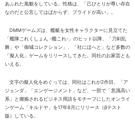
あふれた風貌をしている。性格は、「己ひとりが尊い存在
なのだと公言してはばからず、プライドが高い」。
DMMゲームズは、艦艇を女性キャラクターに見立てた
「艦隊これくしょん -艦これ-」のヒット以降、「刀剣乱
舞」や「御城コレクション」、「社にほへと」など多数の
「擬人化」ゲームをリリースしてきた。同社のお家芸とも
いえる。
文字の擬人化をめぐっては、同社はこれが2作目。「ア
ジェンダ」「エンゲージメント」など、一部で「意識高い
系」と揶揄されるビジネス用語をモチーフにしたオンライ
ンゲーム「キルドヤ」を17年8月にリリース（βテスト
版）している。