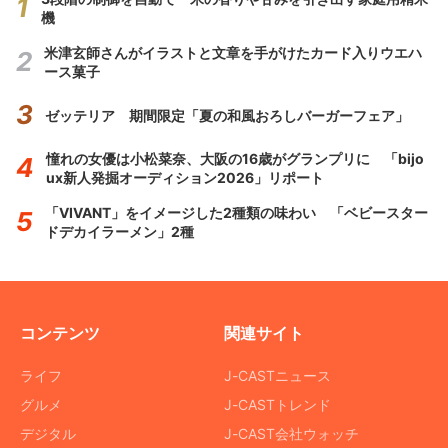
機
米津玄師さんがイラストと文章を手がけたカード入りウエハ
ース菓子
ゼッテリア 期間限定「夏の和風おろしバーガーフェア」
憧れの女優は小松菜奈、大阪の16歳がグランプリに 「bijo
ux新人発掘オーディション2026」リポート
「VIVANT」をイメージした2種類の味わい 「ベビースター
ドデカイラーメン」2種
コンテンツ
関連サイト
ライフ
J-CASTニュース
グルメ
J-CASTトレンド
デジタル
J-CAST会社ウォッチ