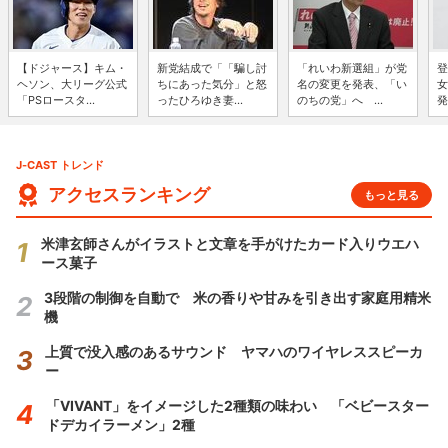
【ドジャース】キム・
新党結成で「「騙し討
「れいわ新選組」が党
登
ヘソン、大リーグ公式
ちにあった気分」と怒
名の変更を発表、「い
女
「PSロースタ...
ったひろゆき妻...
のちの党」へ ...
発
J-CAST トレンド
アクセスランキング
もっと見る
米津玄師さんがイラストと文章を手がけたカード入りウエハ
ース菓子
3段階の制御を自動で 米の香りや甘みを引き出す家庭用精米
機
上質で没入感のあるサウンド ヤマハのワイヤレススピーカ
ー
「VIVANT」をイメージした2種類の味わい 「ベビースター
ドデカイラーメン」2種