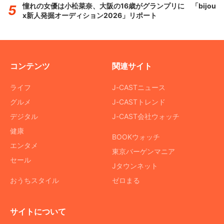
憧れの女優は小松菜奈、大阪の16歳がグランプリに 「bijou
x新人発掘オーディション2026」リポート
コンテンツ
関連サイト
ライフ
J-CASTニュース
グルメ
J-CASTトレンド
デジタル
J-CAST会社ウォッチ
健康
BOOKウォッチ
エンタメ
東京バーゲンマニア
セール
Jタウンネット
おうちスタイル
ゼロまる
サイトについて