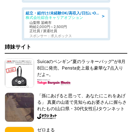
組立・組付け/未経験OK/高収入/日払いOK/寮費無料/日勤
＞
株式会社綜合キャリアオプション
山梨県 韮崎市
時給2,000円～2,500円
正社員 / 派遣社員
スポンサー：求人ボックス
姉妹サイト
Suicaのペンギン"夏のラッキーバッグ"が8月
8日に発売。Pensta史上最も豪華な7点入り
だよ~。
「孫にあげると思って、あなたにこれをあげ
る」 真夏の山道で見知らぬお婆さんに握らさ
れたもの(山口県・30代女性)|Jタウンネット
ゼロまる