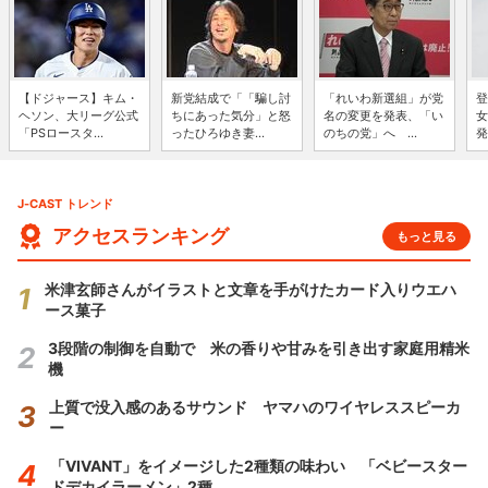
【ドジャース】キム・
新党結成で「「騙し討
「れいわ新選組」が党
登
ヘソン、大リーグ公式
ちにあった気分」と怒
名の変更を発表、「い
女
「PSロースタ...
ったひろゆき妻...
のちの党」へ ...
発
J-CAST トレンド
アクセスランキング
もっと見る
米津玄師さんがイラストと文章を手がけたカード入りウエハ
ース菓子
3段階の制御を自動で 米の香りや甘みを引き出す家庭用精米
機
上質で没入感のあるサウンド ヤマハのワイヤレススピーカ
ー
「VIVANT」をイメージした2種類の味わい 「ベビースター
ドデカイラーメン」2種