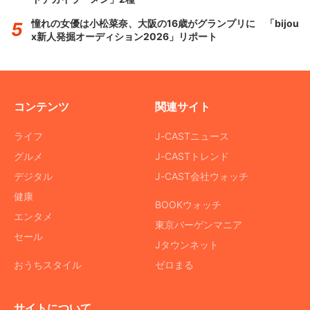
憧れの女優は小松菜奈、大阪の16歳がグランプリに 「bijou
x新人発掘オーディション2026」リポート
コンテンツ
関連サイト
ライフ
J-CASTニュース
グルメ
J-CASTトレンド
デジタル
J-CAST会社ウォッチ
健康
BOOKウォッチ
エンタメ
東京バーゲンマニア
セール
Jタウンネット
おうちスタイル
ゼロまる
サイトについて