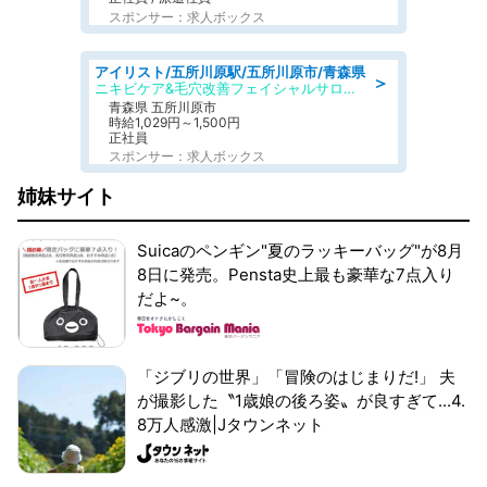
スポンサー：求人ボックス
アイリスト/五所川原駅/五所川原市/青森県
＞
ニキビケア&毛穴改善フェイシャルサロン BELDAD
青森県 五所川原市
時給1,029円～1,500円
正社員
スポンサー：求人ボックス
姉妹サイト
Suicaのペンギン"夏のラッキーバッグ"が8月
8日に発売。Pensta史上最も豪華な7点入り
だよ~。
「ジブリの世界」「冒険のはじまりだ!」 夫
が撮影した〝1歳娘の後ろ姿〟が良すぎて...4.
8万人感激|Jタウンネット