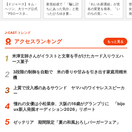
【ドジャース】キム・
新党結成で「「騙し討
「れいわ新選組」が党
登
ヘソン、大リーグ公式
ちにあった気分」と怒
名の変更を発表、「い
女
「PSロースタ...
ったひろゆき妻...
のちの党」へ ...
発
J-CAST トレンド
アクセスランキング
もっと見る
米津玄師さんがイラストと文章を手がけたカード入りウエハ
ース菓子
3段階の制御を自動で 米の香りや甘みを引き出す家庭用精米
機
上質で没入感のあるサウンド ヤマハのワイヤレススピーカ
ー
憧れの女優は小松菜奈、大阪の16歳がグランプリに 「bijo
ux新人発掘オーディション2026」リポート
ゼッテリア 期間限定「夏の和風おろしバーガーフェア」