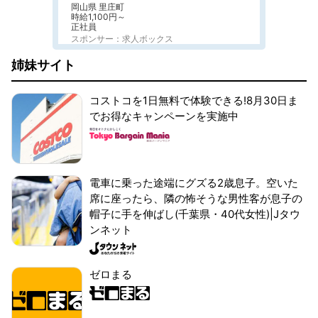
岡山県 里庄町
時給1,100円～
正社員
スポンサー：求人ボックス
姉妹サイト
コストコを1日無料で体験できる!8月30日ま
でお得なキャンペーンを実施中
電車に乗った途端にグズる2歳息子。空いた
席に座ったら、隣の怖そうな男性客が息子の
帽子に手を伸ばし(千葉県・40代女性)|Jタウ
ンネット
ゼロまる