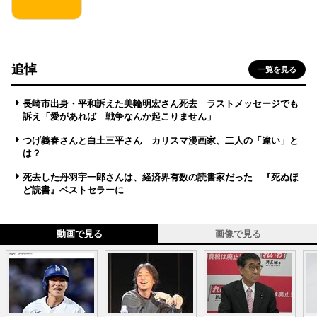
追悼
一覧を見る
長崎市出身・平和訴えた美輪明宏さん死去 ラストメッセージでも
訴え「愛があれば 戦争なんか起こりません」
つげ義春さんと白土三平さん カリスマ漫画家、二人の「違い」と
は？
死去した丹羽宇一郎さんは、経済界有数の読書家だった 『死ぬほ
ど読書』ベストセラーに
動画で見る
画像で見る