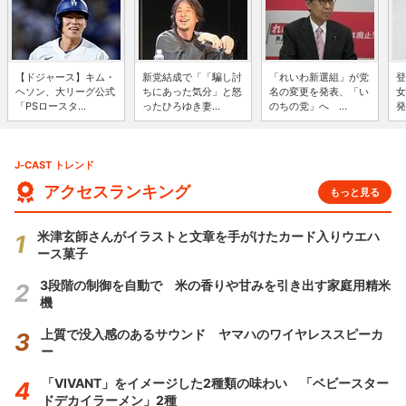
【ドジャース】キム・
新党結成で「「騙し討
「れいわ新選組」が党
登
ヘソン、大リーグ公式
ちにあった気分」と怒
名の変更を発表、「い
女
「PSロースタ...
ったひろゆき妻...
のちの党」へ ...
発
J-CAST トレンド
アクセスランキング
もっと見る
米津玄師さんがイラストと文章を手がけたカード入りウエハ
ース菓子
3段階の制御を自動で 米の香りや甘みを引き出す家庭用精米
機
上質で没入感のあるサウンド ヤマハのワイヤレススピーカ
ー
「VIVANT」をイメージした2種類の味わい 「ベビースター
ドデカイラーメン」2種