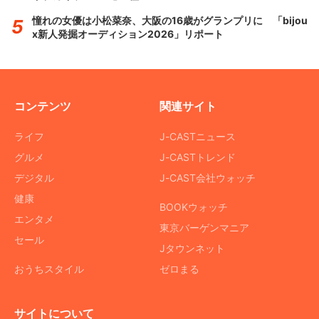
憧れの女優は小松菜奈、大阪の16歳がグランプリに 「bijou
x新人発掘オーディション2026」リポート
コンテンツ
関連サイト
ライフ
J-CASTニュース
グルメ
J-CASTトレンド
デジタル
J-CAST会社ウォッチ
健康
BOOKウォッチ
エンタメ
東京バーゲンマニア
セール
Jタウンネット
おうちスタイル
ゼロまる
サイトについて