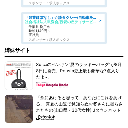
スポンサー：求人ボックス
「残業ほぼなし」介護タクシー/自動車免許必須/正職員/日勤のみ/デイサービス
＞
社会福祉法人親愛会/親愛の丘デイサービス
千葉県 松戸市
時給1,140円～
正社員
スポンサー：求人ボックス
姉妹サイト
Suicaのペンギン"夏のラッキーバッグ"が8月
8日に発売。Pensta史上最も豪華な7点入り
だよ~。
「孫にあげると思って、あなたにこれをあげ
る」 真夏の山道で見知らぬお婆さんに握らさ
れたもの(山口県・30代女性)|Jタウンネット