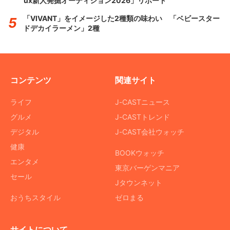
ux新人発掘オーディション2026」リポート
「VIVANT」をイメージした2種類の味わい 「ベビースター
ドデカイラーメン」2種
コンテンツ
関連サイト
ライフ
J-CASTニュース
グルメ
J-CASTトレンド
デジタル
J-CAST会社ウォッチ
健康
BOOKウォッチ
エンタメ
東京バーゲンマニア
セール
Jタウンネット
おうちスタイル
ゼロまる
サイトについて