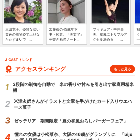
三田寛子、優雅な淡い
加藤茶の45歳年下
フィギュア・中井亜
制
黄色の着物姿で上品な
妻・綾菜、「美文字」
美、華麗にトリプルア
う
たたずまいで ...
手書き勉強ノート...
クセル決める 「...
一
J-CAST トレンド
アクセスランキング
もっと見る
3段階の制御を自動で 米の香りや甘みを引き出す家庭用精米
機
米津玄師さんがイラストと文章を手がけたカード入りウエハ
ース菓子
ゼッテリア 期間限定「夏の和風おろしバーガーフェア」
憧れの女優は小松菜奈、大阪の16歳がグランプリに 「bijo