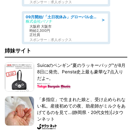
スポンサー：求人ボックス
09月開始/「土日祝休み」グローバル企業での産業保健のお仕事/保健師/高時給/残業なし/服装自由
＞
株式会社パソナ
大阪府 大阪市
時給2,300円
正社員
スポンサー：求人ボックス
姉妹サイト
Suicaのペンギン"夏のラッキーバッグ"が8月
8日に発売。Pensta史上最も豪華な7点入り
だよ~。
「多指症」で生まれた娘と、受け止められな
い私。産後初めての夜、助産師がミルクをあ
げてるのを見て...(静岡県・20代女性)|Jタウ
ンネット