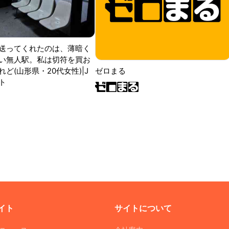
送ってくれたのは、薄暗く
い無人駅。私は切符を買お
ど(山形県・20代女性)|J
ゼロまる
ト
イト
サイトについて