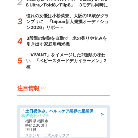
8 Ultra／Fold8／Flip8」 3モデル同時に
憧れの女優は小松菜奈、大阪の16歳がグラ
ンプリに 「bijoux新人発掘オーディショ
ン2026」リポート
3段階の制御を自動で 米の香りや甘みを
引き出す家庭用精米機
「VIVANT」をイメージした2種類の味わ
い 「ベビースタードデカイラーメン」2
種
注目情報
PR
「土日祝休み」ヘルスケア業界の産業保健師/高時給/未経験OK/要資格:保健師、正看護師
＞
株式会社パソナ
福岡県 福岡市
時給2,300円
正社員
スポンサー：求人ボックス