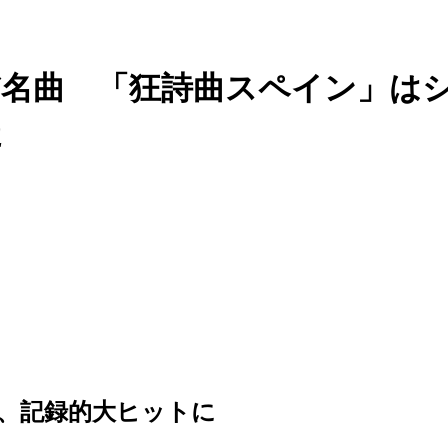
だ名曲 「狂詩曲スペイン」は
た
、記録的大ヒットに