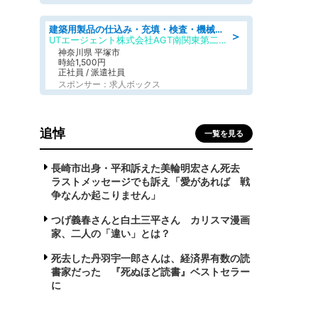
建築用製品の仕込み・充填・検査・機械操作/寮完備/日払い/工場・製造
＞
UTエージェント株式会社AGT南関東第二CU
神奈川県 平塚市
時給1,500円
正社員 / 派遣社員
スポンサー：求人ボックス
追悼
一覧を見る
長崎市出身・平和訴えた美輪明宏さん死去
ラストメッセージでも訴え「愛があれば 戦
争なんか起こりません」
つげ義春さんと白土三平さん カリスマ漫画
家、二人の「違い」とは？
死去した丹羽宇一郎さんは、経済界有数の読
書家だった 『死ぬほど読書』ベストセラー
に