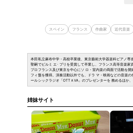
スペイン
フランス
作曲家
近代音楽
本田
私立麻布中学・高校卒業後、東京藝術大学器楽科ピアノ専
聖嗣
でピルミ エ･ プリを受賞して卒業し、フランス高等音楽
プロ
フランス及び東京を中心にソ ロ・室内楽の両面で活動を開始
フィ
盤を獲得。演奏活動以外でも、ドラ マ・映画などの音楽の
ール
シックラジオ「OTTＡVA」のプレゼンターを 務めるほ
姉妹サイト