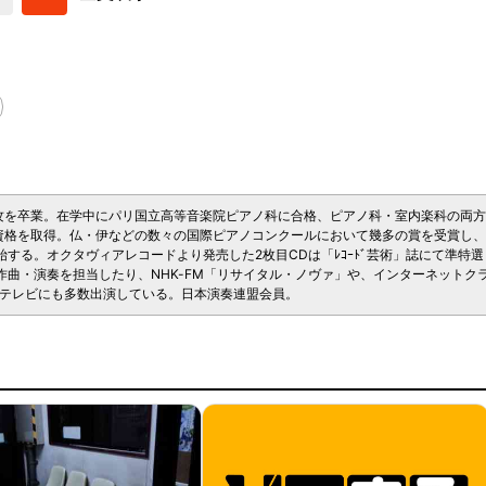
攻を卒業。在学中にパリ国立高等音楽院ピアノ科に合格、ピアノ科・室内楽科の両
家資格を取得。仏・伊などの数々の国際ピアノコンクールにおいて幾多の賞を受賞し
する。オクタヴィアレコードより発売した2枚目CDは「ﾚｺｰﾄﾞ芸術」誌にて準特選
作曲・演奏を担当したり、NHK-FM「リサイタル・ノヴァ」や、インターネットク
か、テレビにも多数出演している。日本演奏連盟会員。