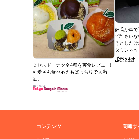
彼氏が車で
て誰もいな
うとしたけれ
タウンネッ
ミセスドーナツ全4種を実食レビュー!
可愛さも食べ応えもばっちりで大満
足。
コンテンツ
関連サ