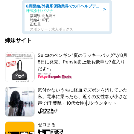
8月開始/外資系保険業界でのITヘルプデスク業務/駅近/即日勤務可/ヘルプデスク
＞
株式会社パソナ
福岡県 北九州市
時給4,167円
正社員
スポンサー：求人ボックス
姉妹サイト
Suicaのペンギン"夏のラッキーバッグ"が8月
8日に発売。Pensta史上最も豪華な7点入り
だよ~。
気付かないうちに経血でズボンを汚していた
私。電車に乗ったら、近くの女性客が小さな
声で(千葉県・10代女性)|Jタウンネット
ゼロまる