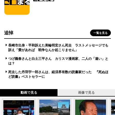
追悼
一覧を見る
長崎市出身・平和訴えた美輪明宏さん死去 ラストメッセージでも
訴え「愛があれば 戦争なんか起こりません」
つげ義春さんと白土三平さん カリスマ漫画家、二人の「違い」と
は？
死去した丹羽宇一郎さんは、経済界有数の読書家だった 『死ぬほ
ど読書』ベストセラーに
動画で見る
画像で見る