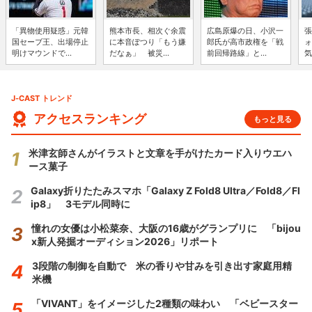
「異物使用疑惑」元韓
熊本市長、相次ぐ余震
広島原爆の日、小沢一
張
国セーブ王、出場停止
に本音ぽつり「もう嫌
郎氏が高市政権を「戦
ォ
明けマウンドで...
だなぁ」 被災...
前回帰路線」と...
気
J-CAST トレンド
アクセスランキング
もっと見る
米津玄師さんがイラストと文章を手がけたカード入りウエハ
ース菓子
Galaxy折りたたみスマホ「Galaxy Z Fold8 Ultra／Fold8／Fl
ip8」 3モデル同時に
憧れの女優は小松菜奈、大阪の16歳がグランプリに 「bijou
x新人発掘オーディション2026」リポート
3段階の制御を自動で 米の香りや甘みを引き出す家庭用精
米機
「VIVANT」をイメージした2種類の味わい 「ベビースター