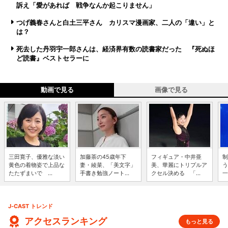
訴え「愛があれば 戦争なんか起こりません」
つげ義春さんと白土三平さん カリスマ漫画家、二人の「違い」と
は？
死去した丹羽宇一郎さんは、経済界有数の読書家だった 『死ぬほ
ど読書』ベストセラーに
動画で見る
画像で見る
三田寛子、優雅な淡い
加藤茶の45歳年下
フィギュア・中井亜
制
黄色の着物姿で上品な
妻・綾菜、「美文字」
美、華麗にトリプルア
う
たたずまいで ...
手書き勉強ノート...
クセル決める 「...
一
J-CAST トレンド
アクセスランキング
もっと見る