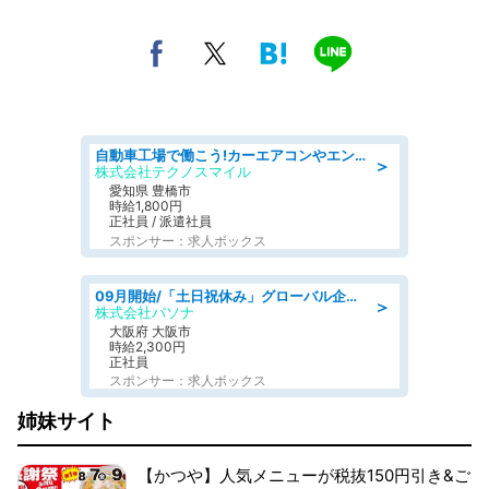
自動車工場で働こう!カーエアコンやエンジンの製造・加工業務/寮完備 denso aichi
＞
株式会社テクノスマイル
愛知県 豊橋市
時給1,800円
正社員 / 派遣社員
スポンサー：求人ボックス
09月開始/「土日祝休み」グローバル企業での産業保健のお仕事/保健師/高時給/残業なし/服装自由
＞
株式会社パソナ
大阪府 大阪市
時給2,300円
正社員
スポンサー：求人ボックス
姉妹サイト
【かつや】人気メニューが税抜150円引き&ご