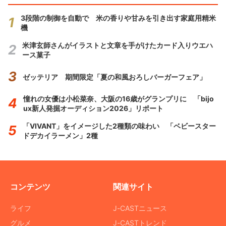
3段階の制御を自動で 米の香りや甘みを引き出す家庭用精米
機
米津玄師さんがイラストと文章を手がけたカード入りウエハ
ース菓子
ゼッテリア 期間限定「夏の和風おろしバーガーフェア」
憧れの女優は小松菜奈、大阪の16歳がグランプリに 「bijo
ux新人発掘オーディション2026」リポート
「VIVANT」をイメージした2種類の味わい 「ベビースター
ドデカイラーメン」2種
コンテンツ
関連サイト
ライフ
J-CASTニュース
グルメ
J-CASTトレンド