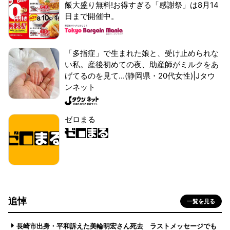
飯大盛り無料!お得すぎる「感謝祭」は8月14
日まで開催中。
「多指症」で生まれた娘と、受け止められな
い私。産後初めての夜、助産師がミルクをあ
げてるのを見て...(静岡県・20代女性)|Jタウ
ンネット
ゼロまる
追悼
一覧を見る
長崎市出身・平和訴えた美輪明宏さん死去 ラストメッセージでも