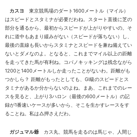
カスヨ
東京競馬場のダート1600メートル（マイル）
はスピードとスタミナが必要だわね。スタート直後に芝の
部分を通るから、最初からスピードが上がりやすいの。そ
れに道中もあまり緩みがない（スピードが落ちない）し、
最後の直線も長いからスタミナとスピードを兼ね備えてい
ないとダメなのよ。となると、これまでマイル以上の距離
を走ってきた馬が有利ね。コパノキッキングは残念ながら
1200と1400メートルしか走ったことがないわ。距離がも
つかしら？ 距離がもったとしても、GI級のスピードとス
タミナがあるか分からないのよね。まあ、これまでのレー
スを見ると、上がり3ハロン（最後の600メートル）の記
録が1番速いケースが多いから、そこを生かすレースをす
ることね。私は△押さえだわ。
ガジュマル爺
カス丸、競馬を走るのは馬じゃ、人間じ