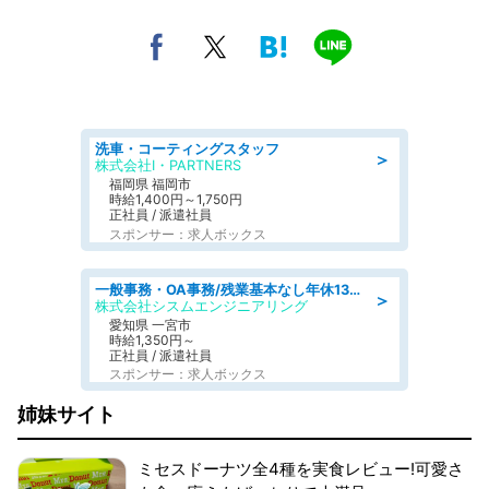
洗車・コーティングスタッフ
＞
株式会社I・PARTNERS
福岡県 福岡市
時給1,400円～1,750円
正社員 / 派遣社員
スポンサー：求人ボックス
一般事務・OA事務/残業基本なし年休130日社保完備の一般・調達事務
＞
株式会社シスムエンジニアリング
愛知県 一宮市
時給1,350円～
正社員 / 派遣社員
スポンサー：求人ボックス
姉妹サイト
ミセスドーナツ全4種を実食レビュー!可愛さ