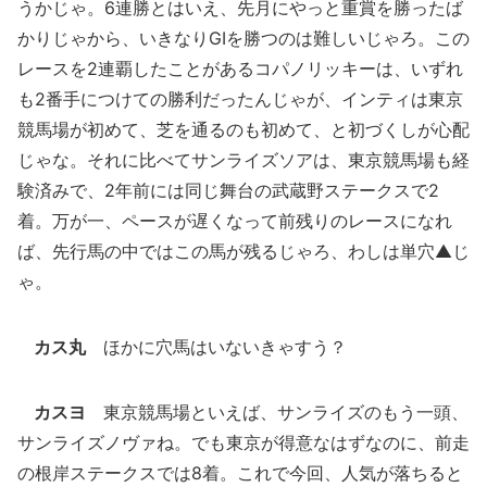
うかじゃ。6連勝とはいえ、先月にやっと重賞を勝ったば
かりじゃから、いきなりGIを勝つのは難しいじゃろ。この
レースを2連覇したことがあるコパノリッキーは、いずれ
も2番手につけての勝利だったんじゃが、インティは東京
競馬場が初めて、芝を通るのも初めて、と初づくしが心配
じゃな。それに比べてサンライズソアは、東京競馬場も経
験済みで、2年前には同じ舞台の武蔵野ステークスで2
着。万が一、ペースが遅くなって前残りのレースになれ
ば、先行馬の中ではこの馬が残るじゃろ、わしは単穴▲じ
ゃ。
カス丸
ほかに穴馬はいないきゃすう？
カスヨ
東京競馬場といえば、サンライズのもう一頭、
サンライズノヴァね。でも東京が得意なはずなのに、前走
の根岸ステークスでは8着。これで今回、人気が落ちると