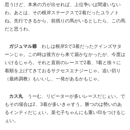
思うけど、本来の力が出せれば、上位争いは間違いない
わ。あとは、その根岸ステークスで2着だったユラノト
ね。先行できるから、前残りの馬がいるとしたら、この馬
だと思うわ。
ガジュマル爺
わしは根岸Sで3着だったクインズサタ
ーンじゃ。この時は後方から来て届かなかったが、今度は
いけるじゃろ。それと直前のレースで2着、1着と徐々に
着順を上げてきておるサクセスエナジーじゃ。追い切り
（最終調教）もいいし、一発があるかもじゃ。
カス丸
うーむ、リピーターが多いレースだじぇい。で
もその場合は2、3着が多いきゃすう。勝つのは勢いのあ
るインティだじぇい。菜七子ちゃんにも重い印をつけるじ
ぇい。