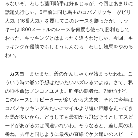
ゃないぞ。わしも藤田騎手は好きじゃが、今回はあまりに
話題先行じゃ。5年前に同じ馬主のコパノリッキーがビリ
人気（16番人気）を覆してこのレースを勝ったが、リッ
キーは1800メートルのレースを何度も使って勝利もして
おった。キッキングとはまったく違うわけじゃ。今回、キ
ッキングが優勝でもしようもんなら、わしは競馬をやめる
わい。
カスヨ
またまた、爺のかんしゃくが始まったわね。こ
ういう時の爺の予想はだいたいハズレるのよね。さて、私
の◎本命はノンコノユメよ。昨年の覇者ね。7歳だけど、
このレースはリピーターが多いから大丈夫。それに今年は
コパノキッキングみたいにマイルより短い距離を走ってき
た馬が多いから、どうしても最初から飛ばそうとしてスピ
ードがあがるのは間違いないわ。そうなると、差し馬の出
番ね。去年と同じように最後の直線でケタ違いのスピード