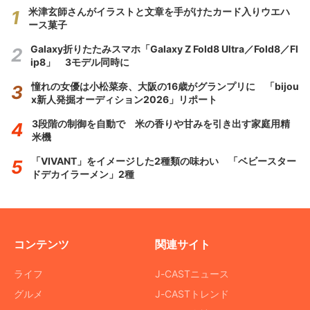
米津玄師さんがイラストと文章を手がけたカード入りウエハ
ース菓子
Galaxy折りたたみスマホ「Galaxy Z Fold8 Ultra／Fold8／Fl
ip8」 3モデル同時に
憧れの女優は小松菜奈、大阪の16歳がグランプリに 「bijou
x新人発掘オーディション2026」リポート
3段階の制御を自動で 米の香りや甘みを引き出す家庭用精
米機
「VIVANT」をイメージした2種類の味わい 「ベビースター
ドデカイラーメン」2種
コンテンツ
関連サイト
ライフ
J-CASTニュース
グルメ
J-CASTトレンド