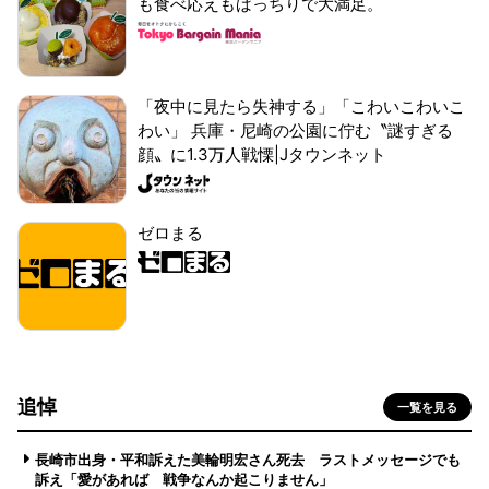
も食べ応えもばっちりで大満足。
「夜中に見たら失神する」「こわいこわいこ
わい」 兵庫・尼崎の公園に佇む〝謎すぎる
顔〟に1.3万人戦慄|Jタウンネット
ゼロまる
追悼
一覧を見る
長崎市出身・平和訴えた美輪明宏さん死去 ラストメッセージでも
訴え「愛があれば 戦争なんか起こりません」