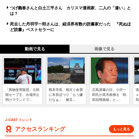
つげ義春さんと白土三平さん カリスマ漫画家、二人の「違い」と
は？
死去した丹羽宇一郎さんは、経済界有数の読書家だった 『死ぬほ
ど読書』ベストセラーに
動画で見る
画像で見る
「異物使用疑惑」元韓
熊本市長、相次ぐ余震
広島原爆の日、小沢一
張
国セーブ王、出場停止
に本音ぽつり「もう嫌
郎氏が高市政権を「戦
ォ
明けマウンドで...
だなぁ」 被災...
前回帰路線」と...
気
J-CAST トレンド
アクセスランキング
もっと見る