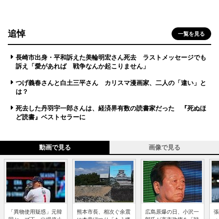
追悼
一覧を見る
長崎市出身・平和訴えた美輪明宏さん死去 ラストメッセージでも
訴え「愛があれば 戦争なんか起こりません」
つげ義春さんと白土三平さん カリスマ漫画家、二人の「違い」と
は？
死去した丹羽宇一郎さんは、経済界有数の読書家だった 『死ぬほ
ど読書』ベストセラーに
動画で見る
画像で見る
「異物使用疑惑」元韓
熊本市長、相次ぐ余震
広島原爆の日、小沢一
張