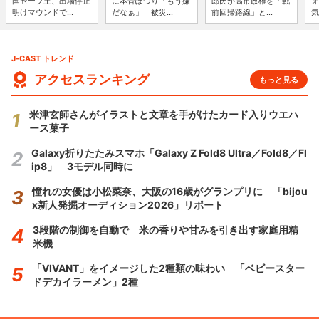
国セーブ王、出場停止
に本音ぽつり「もう嫌
郎氏が高市政権を「戦
ォ
明けマウンドで...
だなぁ」 被災...
前回帰路線」と...
気
J-CAST トレンド
アクセスランキング
もっと見る
米津玄師さんがイラストと文章を手がけたカード入りウエハ
ース菓子
Galaxy折りたたみスマホ「Galaxy Z Fold8 Ultra／Fold8／Fl
ip8」 3モデル同時に
憧れの女優は小松菜奈、大阪の16歳がグランプリに 「bijou
x新人発掘オーディション2026」リポート
3段階の制御を自動で 米の香りや甘みを引き出す家庭用精
米機
「VIVANT」をイメージした2種類の味わい 「ベビースター
ドデカイラーメン」2種