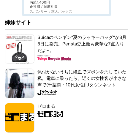
時給1,400円
正社員 / 派遣社員
スポンサー：求人ボックス
姉妹サイト
Suicaのペンギン"夏のラッキーバッグ"が8月
8日に発売。Pensta史上最も豪華な7点入り
だよ~。
気付かないうちに経血でズボンを汚していた
私。電車に乗ったら、近くの女性客が小さな
声で(千葉県・10代女性)|Jタウンネット
ゼロまる