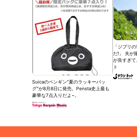
「ジブリの
だ!」 夫
が良すぎて.
ト
Suicaのペンギン"夏のラッキーバッ
グ"が8月8日に発売。Pensta史上最も
豪華な7点入りだよ~。