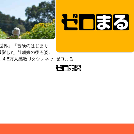
世界」「冒険のはじまり
が撮影した〝1歳娘の後ろ姿〟
ゼロまる
..4.8万人感激|Jタウンネッ