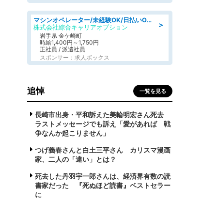
マシンオペレーター/未経験OK/日払いOK/寮完備/交替制/20・30・40代活躍中
＞
株式会社綜合キャリアオプション
岩手県 金ケ崎町
時給1,400円～1,750円
正社員 / 派遣社員
スポンサー：求人ボックス
追悼
一覧を見る
長崎市出身・平和訴えた美輪明宏さん死去
ラストメッセージでも訴え「愛があれば 戦
争なんか起こりません」
つげ義春さんと白土三平さん カリスマ漫画
家、二人の「違い」とは？
死去した丹羽宇一郎さんは、経済界有数の読
書家だった 『死ぬほど読書』ベストセラー
に