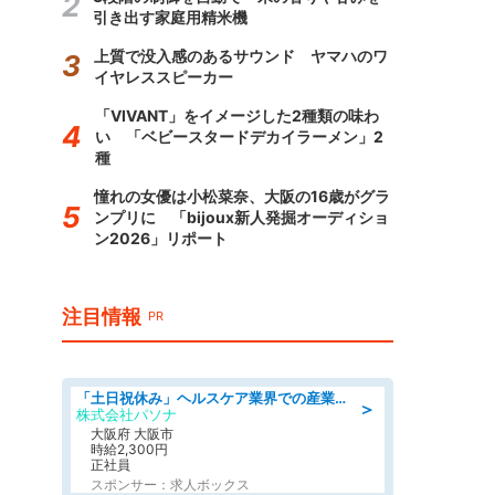
引き出す家庭用精米機
上質で没入感のあるサウンド ヤマハのワ
イヤレススピーカー
「VIVANT」をイメージした2種類の味わ
い 「ベビースタードデカイラーメン」2
種
憧れの女優は小松菜奈、大阪の16歳がグラ
ンプリに 「bijoux新人発掘オーディショ
ン2026」リポート
注目情報
PR
「土日祝休み」ヘルスケア業界での産業保健師業務/看護師/高時給/要資格:正看護師
＞
株式会社パソナ
大阪府 大阪市
時給2,300円
正社員
スポンサー：求人ボックス