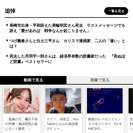
追悼
一覧を見る
長崎市出身・平和訴えた美輪明宏さん死去 ラストメッセージでも
訴え「愛があれば 戦争なんか起こりません」
つげ義春さんと白土三平さん カリスマ漫画家、二人の「違い」と
は？
死去した丹羽宇一郎さんは、経済界有数の読書家だった 『死ぬほ
ど読書』ベストセラーに
動画で見る
画像で見る
「鬼滅の刃」禰豆子役
ナイツ・塙宣之、You
解散のレペゼンフォッ
女
の声優・鬼頭明里の姿
Tuberヒカルの落語家
クス元リーダー・DJ S
利
にネット騒然 ...
デビュー...
HACHO...
ッ