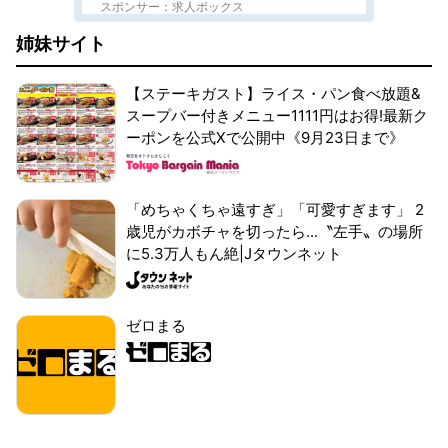
スポンサー：求人ボックス
姉妹サイト
【ステーキガスト】ライス・パン食べ放題&
スープバー付きメニュー1111円はお得!最新ク
ーポンを公式Xで公開中《9月23日まで》
「めちゃくちゃ遠すぎ」「可愛すぎます」 2
歳児がカボチャを切ったら...〝左手〟の場所
に5.3万人もん絶|Jタウンネット
ゼロまる