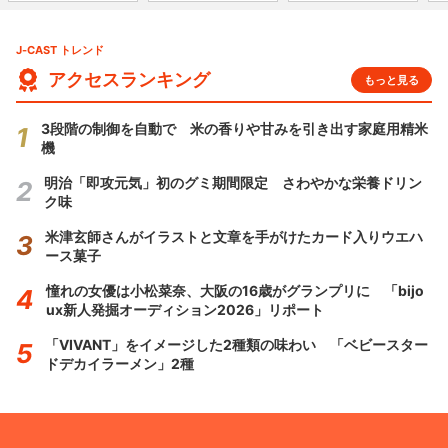
J-CAST トレンド
アクセスランキング
もっと見る
3段階の制御を自動で 米の香りや甘みを引き出す家庭用精米
機
明治「即攻元気」初のグミ期間限定 さわやかな栄養ドリン
ク味
米津玄師さんがイラストと文章を手がけたカード入りウエハ
ース菓子
憧れの女優は小松菜奈、大阪の16歳がグランプリに 「bijo
ux新人発掘オーディション2026」リポート
「VIVANT」をイメージした2種類の味わい 「ベビースター
ドデカイラーメン」2種