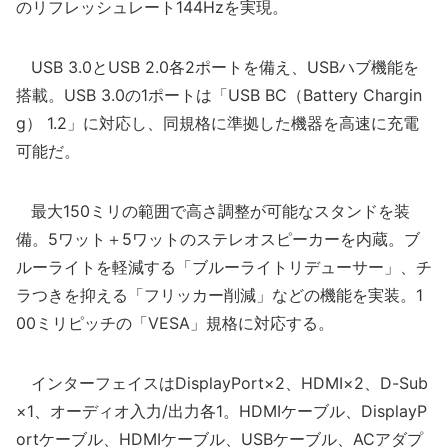
のリフレッシュレート144Hzを実現。
USB 3.0とUSB 2.0各2ポートを備え、USBハブ機能を
搭載。USB 3.0の1ポートは「USB BC（Battery Chargin
g） 1.2」に対応し、同規格に準拠した機器を高速に充電
可能だ。
最大150ミリの範囲で高さ調整が可能なスタンドを装
備。5ワット＋5ワットのステレオスピーカーを内蔵。ブ
ルーライトを軽減する「ブルーライトリデューサー」、チ
ラつきを抑える「フリッカー削減」などの機能を実装。1
00ミリピッチの「VESA」規格に対応する。
インターフェイスはDisplayPort×2、HDMI×2、D-Sub
×1、オーディオ入力/出力各1。HDMIケーブル、DisplayP
ortケーブル、HDMIケーブル、USBケーブル、ACアダプ