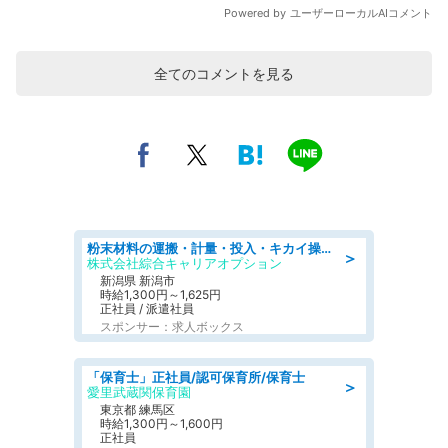
全てのコメントを見る
粉末材料の運搬・計量・投入・キカイ操作/オンライン登録
＞
株式会社綜合キャリアオプション
新潟県 新潟市
時給1,300円～1,625円
正社員 / 派遣社員
スポンサー：求人ボックス
「保育士」正社員/認可保育所/保育士
＞
愛里武蔵関保育園
東京都 練馬区
時給1,300円～1,600円
正社員