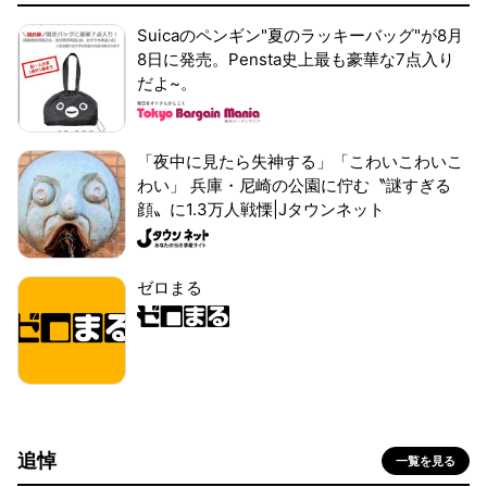
Suicaのペンギン"夏のラッキーバッグ"が8月
8日に発売。Pensta史上最も豪華な7点入り
だよ~。
「夜中に見たら失神する」「こわいこわいこ
わい」 兵庫・尼崎の公園に佇む〝謎すぎる
顔〟に1.3万人戦慄|Jタウンネット
ゼロまる
追悼
一覧を見る