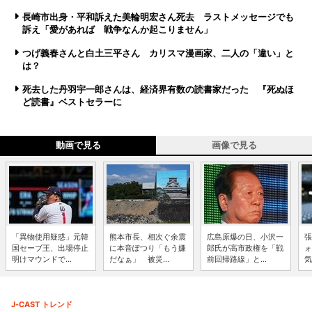
長崎市出身・平和訴えた美輪明宏さん死去 ラストメッセージでも
訴え「愛があれば 戦争なんか起こりません」
つげ義春さんと白土三平さん カリスマ漫画家、二人の「違い」と
は？
死去した丹羽宇一郎さんは、経済界有数の読書家だった 『死ぬほ
ど読書』ベストセラーに
動画で見る
画像で見る
「異物使用疑惑」元韓
熊本市長、相次ぐ余震
広島原爆の日、小沢一
張
国セーブ王、出場停止
に本音ぽつり「もう嫌
郎氏が高市政権を「戦
ォ
明けマウンドで...
だなぁ」 被災...
前回帰路線」と...
気
J-CAST トレンド