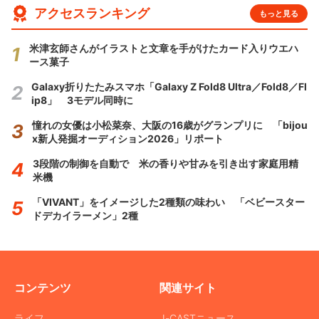
アクセスランキング
もっと見る
米津玄師さんがイラストと文章を手がけたカード入りウエハ
ース菓子
Galaxy折りたたみスマホ「Galaxy Z Fold8 Ultra／Fold8／Fl
ip8」 3モデル同時に
憧れの女優は小松菜奈、大阪の16歳がグランプリに 「bijou
x新人発掘オーディション2026」リポート
3段階の制御を自動で 米の香りや甘みを引き出す家庭用精
米機
「VIVANT」をイメージした2種類の味わい 「ベビースター
ドデカイラーメン」2種
コンテンツ
関連サイト
ライフ
J-CASTニュース