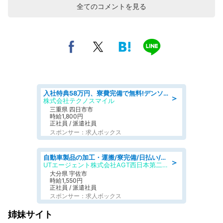
全てのコメントを見る
入社特典58万円、寮費完備で無料!デンソーで働こう!自動車工場で小型部品の検査業務 denso aichi
＞
株式会社テクノスマイル
三重県 四日市市
時給1,800円
正社員 / 派遣社員
スポンサー：求人ボックス
自動車製品の加工・運搬/寮完備/日払い/工場・製造
＞
UTエージェント株式会社AGT西日本第二CU
大分県 宇佐市
時給1,550円
正社員 / 派遣社員
スポンサー：求人ボックス
姉妹サイト