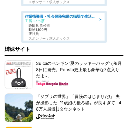
スポンサー：求人ボックス
作業指導員・社会保険完備の職場で生活支援員
＞
工房 いっぽ
静岡県 浜松市
時給1,100円
正社員
スポンサー：求人ボックス
姉妹サイト
Suicaのペンギン"夏のラッキーバッグ"が8月
8日に発売。Pensta史上最も豪華な7点入り
だよ~。
「ジブリの世界」「冒険のはじまりだ!」 夫
が撮影した〝1歳娘の後ろ姿〟が良すぎて...4.
8万人感激|Jタウンネット