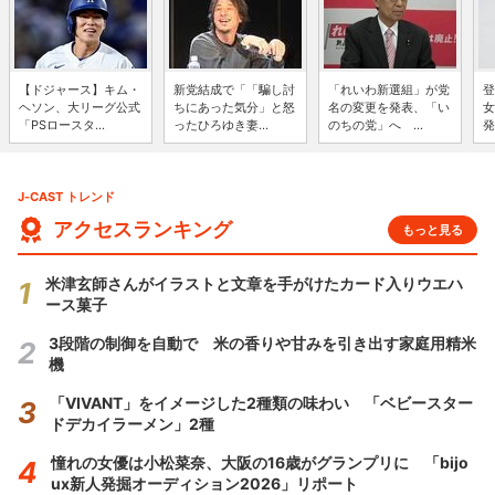
【ドジャース】キム・
新党結成で「「騙し討
「れいわ新選組」が党
登
ヘソン、大リーグ公式
ちにあった気分」と怒
名の変更を発表、「い
女
「PSロースタ...
ったひろゆき妻...
のちの党」へ ...
発
J-CAST トレンド
アクセスランキング
もっと見る
米津玄師さんがイラストと文章を手がけたカード入りウエハ
ース菓子
3段階の制御を自動で 米の香りや甘みを引き出す家庭用精米
機
「VIVANT」をイメージした2種類の味わい 「ベビースター
ドデカイラーメン」2種
憧れの女優は小松菜奈、大阪の16歳がグランプリに 「bijo
ux新人発掘オーディション2026」リポート