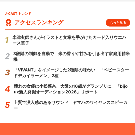
J-CAST トレンド
アクセスランキング
もっと見る
米津玄師さんがイラストと文章を手がけたカード入りウエハ
ース菓子
3段階の制御を自動で 米の香りや甘みを引き出す家庭用精米
機
「VIVANT」をイメージした2種類の味わい 「ベビースター
ドデカイラーメン」2種
憧れの女優は小松菜奈、大阪の16歳がグランプリに 「bijo
ux新人発掘オーディション2026」リポート
上質で没入感のあるサウンド ヤマハのワイヤレススピーカ
ー