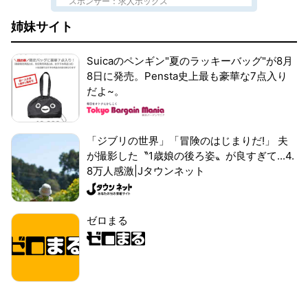
スポンサー：求人ボックス
姉妹サイト
Suicaのペンギン"夏のラッキーバッグ"が8月
8日に発売。Pensta史上最も豪華な7点入り
だよ~。
「ジブリの世界」「冒険のはじまりだ!」 夫
が撮影した〝1歳娘の後ろ姿〟が良すぎて...4.
8万人感激|Jタウンネット
ゼロまる