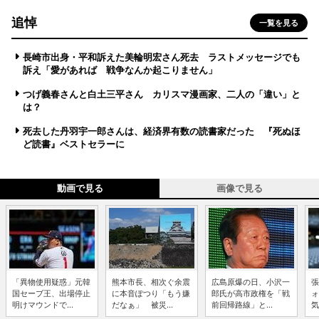
追悼
一覧を見る
長崎市出身・平和訴えた美輪明宏さん死去 ラストメッセージでも
訴え「愛があれば 戦争なんか起こりません」
つげ義春さんと白土三平さん カリスマ漫画家、二人の「違い」と
は？
死去した丹羽宇一郎さんは、経済界有数の読書家だった 『死ぬほ
ど読書』ベストセラーに
動画で見る
画像で見る
「異物使用疑惑」元韓
熊本市長、相次ぐ余震
広島原爆の日、小沢一
張
国セーブ王、出場停止
に本音ぽつり「もう嫌
郎氏が高市政権を「戦
ォ
明けマウンドで...
だなぁ」 被災...
前回帰路線」と...
気